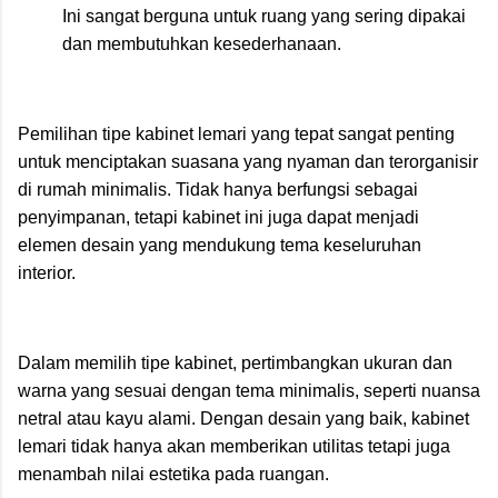
Ini sangat berguna untuk ruang yang sering dipakai
dan membutuhkan kesederhanaan.
Pemilihan tipe kabinet lemari yang tepat sangat penting
untuk menciptakan suasana yang nyaman dan terorganisir
di rumah minimalis. Tidak hanya berfungsi sebagai
penyimpanan, tetapi kabinet ini juga dapat menjadi
elemen desain yang mendukung tema keseluruhan
interior.
Dalam memilih tipe kabinet, pertimbangkan ukuran dan
warna yang sesuai dengan tema minimalis, seperti nuansa
netral atau kayu alami. Dengan desain yang baik, kabinet
lemari tidak hanya akan memberikan utilitas tetapi juga
menambah nilai estetika pada ruangan.