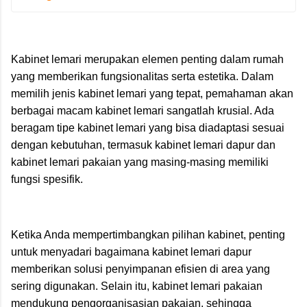
Kabinet lemari merupakan elemen penting dalam rumah
yang memberikan fungsionalitas serta estetika. Dalam
memilih jenis kabinet lemari yang tepat, pemahaman akan
berbagai macam kabinet lemari sangatlah krusial. Ada
beragam tipe kabinet lemari yang bisa diadaptasi sesuai
dengan kebutuhan, termasuk kabinet lemari dapur dan
kabinet lemari pakaian yang masing-masing memiliki
fungsi spesifik.
Ketika Anda mempertimbangkan pilihan kabinet, penting
untuk menyadari bagaimana kabinet lemari dapur
memberikan solusi penyimpanan efisien di area yang
sering digunakan. Selain itu, kabinet lemari pakaian
mendukung pengorganisasian pakaian, sehingga