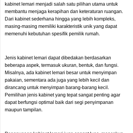
kabinet lemari menjadi salah satu pilihan utama untuk
membantu menjaga kerapihan dan keteraturan ruangan.
Dari kabinet sederhana hingga yang lebih kompleks,
masing-masing memiliki karakteristik unik yang dapat
memenuhi kebutuhan spesifik pemilik rumah.
Jenis kabinet lemari dapat dibedakan berdasarkan
beberapa aspek, termasuk ukuran, bentuk, dan fungsi.
Misalnya, ada kabinet lemari besar untuk menyimpan
pakaian, sementara ada juga yang lebih kecil dan
dirancang untuk menyimpan barang-barang kecil.
Pemilihan jenis kabinet yang tepat sangat penting agar
dapat berfungsi optimal baik dari segi penyimpanan
maupun tampilan.