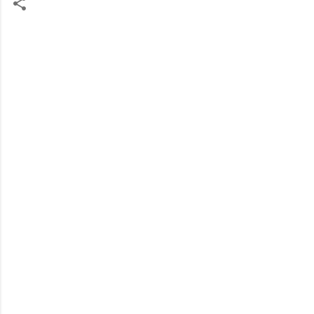
C
o
m
m
e
n
t
s