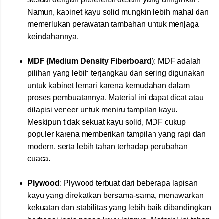
Namun, kabinet kayu solid mungkin lebih mahal dan
memerlukan perawatan tambahan untuk menjaga
keindahannya.
MDF (Medium Density Fiberboard)
: MDF adalah
pilihan yang lebih terjangkau dan sering digunakan
untuk kabinet lemari karena kemudahan dalam
proses pembuatannya. Material ini dapat dicat atau
dilapisi veneer untuk meniru tampilan kayu.
Meskipun tidak sekuat kayu solid, MDF cukup
populer karena memberikan tampilan yang rapi dan
modern, serta lebih tahan terhadap perubahan
cuaca.
Plywood
: Plywood terbuat dari beberapa lapisan
kayu yang direkatkan bersama-sama, menawarkan
kekuatan dan stabilitas yang lebih baik dibandingkan