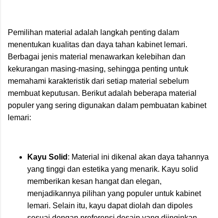
Pemilihan material adalah langkah penting dalam
menentukan kualitas dan daya tahan kabinet lemari.
Berbagai jenis material menawarkan kelebihan dan
kekurangan masing-masing, sehingga penting untuk
memahami karakteristik dari setiap material sebelum
membuat keputusan. Berikut adalah beberapa material
populer yang sering digunakan dalam pembuatan kabinet
lemari:
Kayu Solid
: Material ini dikenal akan daya tahannya
yang tinggi dan estetika yang menarik. Kayu solid
memberikan kesan hangat dan elegan,
menjadikannya pilihan yang populer untuk kabinet
lemari. Selain itu, kayu dapat diolah dan dipoles
sesuai dengan preferensi desain yang diinginkan.