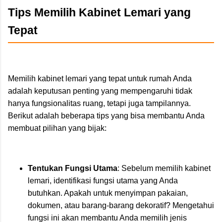
Tips Memilih Kabinet Lemari yang
Tepat
Memilih kabinet lemari yang tepat untuk rumah Anda
adalah keputusan penting yang mempengaruhi tidak
hanya fungsionalitas ruang, tetapi juga tampilannya.
Berikut adalah beberapa tips yang bisa membantu Anda
membuat pilihan yang bijak:
Tentukan Fungsi Utama
: Sebelum memilih kabinet
lemari, identifikasi fungsi utama yang Anda
butuhkan. Apakah untuk menyimpan pakaian,
dokumen, atau barang-barang dekoratif? Mengetahui
fungsi ini akan membantu Anda memilih jenis