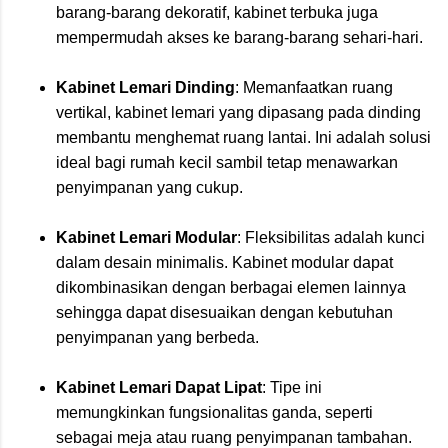
barang-barang dekoratif, kabinet terbuka juga
mempermudah akses ke barang-barang sehari-hari.
Kabinet Lemari Dinding
: Memanfaatkan ruang
vertikal, kabinet lemari yang dipasang pada dinding
membantu menghemat ruang lantai. Ini adalah solusi
ideal bagi rumah kecil sambil tetap menawarkan
penyimpanan yang cukup.
Kabinet Lemari Modular
: Fleksibilitas adalah kunci
dalam desain minimalis. Kabinet modular dapat
dikombinasikan dengan berbagai elemen lainnya
sehingga dapat disesuaikan dengan kebutuhan
penyimpanan yang berbeda.
Kabinet Lemari Dapat Lipat
: Tipe ini
memungkinkan fungsionalitas ganda, seperti
sebagai meja atau ruang penyimpanan tambahan.