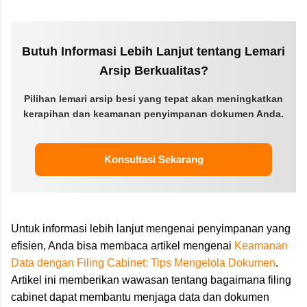
Butuh Informasi Lebih Lanjut tentang Lemari
Arsip Berkualitas?
Pilihan lemari arsip besi yang tepat akan meningkatkan
kerapihan dan keamanan penyimpanan dokumen Anda.
Konsultasi Sekarang
Untuk informasi lebih lanjut mengenai penyimpanan yang
efisien, Anda bisa membaca artikel mengenai
Keamanan
Data dengan Filing Cabinet: Tips Mengelola Dokumen
.
Artikel ini memberikan wawasan tentang bagaimana filing
cabinet dapat membantu menjaga data dan dokumen