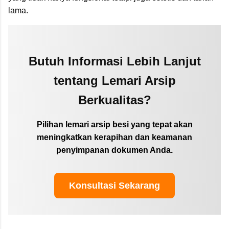
lama.
Butuh Informasi Lebih Lanjut
tentang Lemari Arsip
Berkualitas?
Pilihan lemari arsip besi yang tepat akan
meningkatkan kerapihan dan keamanan
penyimpanan dokumen Anda.
Konsultasi Sekarang