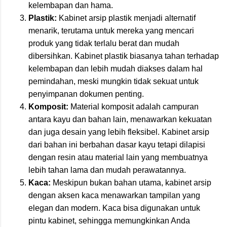
kelembapan dan hama.
Plastik:
Kabinet arsip plastik menjadi alternatif
menarik, terutama untuk mereka yang mencari
produk yang tidak terlalu berat dan mudah
dibersihkan. Kabinet plastik biasanya tahan terhadap
kelembapan dan lebih mudah diakses dalam hal
pemindahan, meski mungkin tidak sekuat untuk
penyimpanan dokumen penting.
Komposit:
Material komposit adalah campuran
antara kayu dan bahan lain, menawarkan kekuatan
dan juga desain yang lebih fleksibel. Kabinet arsip
dari bahan ini berbahan dasar kayu tetapi dilapisi
dengan resin atau material lain yang membuatnya
lebih tahan lama dan mudah perawatannya.
Kaca:
Meskipun bukan bahan utama, kabinet arsip
dengan aksen kaca menawarkan tampilan yang
elegan dan modern. Kaca bisa digunakan untuk
pintu kabinet, sehingga memungkinkan Anda