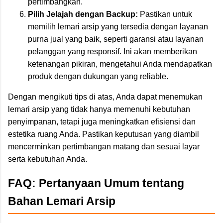
pertimbangkan.
Pilih Jelajah dengan Backup:
Pastikan untuk
memilih lemari arsip yang tersedia dengan layanan
purna jual yang baik, seperti garansi atau layanan
pelanggan yang responsif. Ini akan memberikan
ketenangan pikiran, mengetahui Anda mendapatkan
produk dengan dukungan yang reliable.
Dengan mengikuti tips di atas, Anda dapat menemukan
lemari arsip yang tidak hanya memenuhi kebutuhan
penyimpanan, tetapi juga meningkatkan efisiensi dan
estetika ruang Anda. Pastikan keputusan yang diambil
mencerminkan pertimbangan matang dan sesuai layar
serta kebutuhan Anda.
FAQ: Pertanyaan Umum tentang
Bahan Lemari Arsip