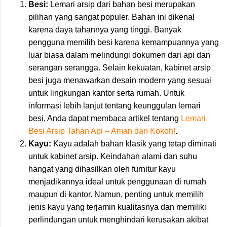
Besi:
Lemari arsip dari bahan besi merupakan
pilihan yang sangat populer. Bahan ini dikenal
karena daya tahannya yang tinggi. Banyak
pengguna memilih besi karena kemampuannya yang
luar biasa dalam melindungi dokumen dari api dan
serangan serangga. Selain kekuatan, kabinet arsip
besi juga menawarkan desain modern yang sesuai
untuk lingkungan kantor serta rumah. Untuk
informasi lebih lanjut tentang keunggulan lemari
besi, Anda dapat membaca artikel tentang
Lemari
Besi Arsip Tahan Api – Aman dan Kokoh!
.
Kayu:
Kayu adalah bahan klasik yang tetap diminati
untuk kabinet arsip. Keindahan alami dan suhu
hangat yang dihasilkan oleh furnitur kayu
menjadikannya ideal untuk penggunaan di rumah
maupun di kantor. Namun, penting untuk memilih
jenis kayu yang terjamin kualitasnya dan memiliki
perlindungan untuk menghindari kerusakan akibat