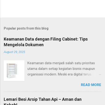
Popular posts from this blog
Keamanan Data dengan Filing Cabinet: Tips
Mengelola Dokumen
August 29, 2025
Keamanan data menjadi salah satu prioritas
utama dalam setiap kegiatan bisnis maupun
organisasi modern. Meski era digital terus
berkembang pesat, dokumen fisik tetap
READ MORE
memiliki peran yang penting. Banyak dokumen
sensitif, mulai dari kontrak, catatan keuangan,
hingga informasi personal, yang harus dikelola
Lemari Besi Arsip Tahan Api – Aman dan
secara aman. Di sinilah keamanan data dengan
Kokoh!