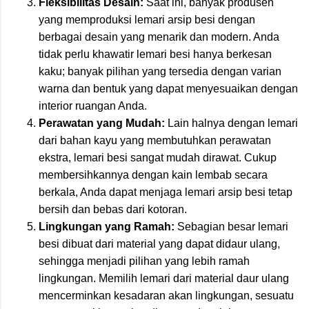
Fleksibilitas Desain:
Saat ini, banyak produsen
yang memproduksi lemari arsip besi dengan
berbagai desain yang menarik dan modern. Anda
tidak perlu khawatir lemari besi hanya berkesan
kaku; banyak pilihan yang tersedia dengan varian
warna dan bentuk yang dapat menyesuaikan dengan
interior ruangan Anda.
Perawatan yang Mudah:
Lain halnya dengan lemari
dari bahan kayu yang membutuhkan perawatan
ekstra, lemari besi sangat mudah dirawat. Cukup
membersihkannya dengan kain lembab secara
berkala, Anda dapat menjaga lemari arsip besi tetap
bersih dan bebas dari kotoran.
Lingkungan yang Ramah:
Sebagian besar lemari
besi dibuat dari material yang dapat didaur ulang,
sehingga menjadi pilihan yang lebih ramah
lingkungan. Memilih lemari dari material daur ulang
mencerminkan kesadaran akan lingkungan, sesuatu