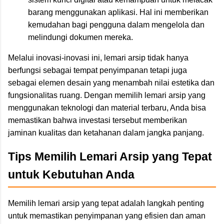
barang menggunakan aplikasi. Hal ini memberikan
kemudahan bagi pengguna dalam mengelola dan
melindungi dokumen mereka.
Melalui inovasi-inovasi ini, lemari arsip tidak hanya
berfungsi sebagai tempat penyimpanan tetapi juga
sebagai elemen desain yang menambah nilai estetika dan
fungsionalitas ruang. Dengan memilih lemari arsip yang
menggunakan teknologi dan material terbaru, Anda bisa
memastikan bahwa investasi tersebut memberikan
jaminan kualitas dan ketahanan dalam jangka panjang.
Tips Memilih Lemari Arsip yang Tepat
untuk Kebutuhan Anda
Memilih lemari arsip yang tepat adalah langkah penting
untuk memastikan penyimpanan yang efisien dan aman