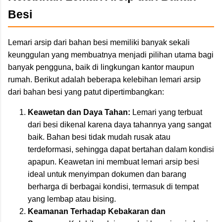
Besi
Lemari arsip dari bahan besi memiliki banyak sekali
keunggulan yang membuatnya menjadi pilihan utama bagi
banyak pengguna, baik di lingkungan kantor maupun
rumah. Berikut adalah beberapa kelebihan lemari arsip
dari bahan besi yang patut dipertimbangkan:
Keawetan dan Daya Tahan:
Lemari yang terbuat
dari besi dikenal karena daya tahannya yang sangat
baik. Bahan besi tidak mudah rusak atau
terdeformasi, sehingga dapat bertahan dalam kondisi
apapun. Keawetan ini membuat lemari arsip besi
ideal untuk menyimpan dokumen dan barang
berharga di berbagai kondisi, termasuk di tempat
yang lembap atau bising.
Keamanan Terhadap Kebakaran dan