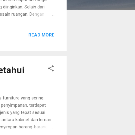
iinginkan. Selain dari
desain ruangan. Dengan
is dan memberikan suasana
as pada fungsi penyimpanan
READ MORE
ruangan. Misalnya, kabin
ementara model minimalis
 warna juga memainkan
ngan tema k...
etahui
 furniture yang sering
 penyimpanan, terdapat
enis yang tepat sesuai
 antara kabinet dan lemari
 menyimpan barang-barang
arang besar lainnya.