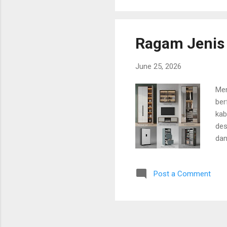
pen
aka
Ragam Jenis 
June 25, 2026
Men
ber
kab
des
dan
mem
lem
Post a Comment
Mis
dan
pen
kab