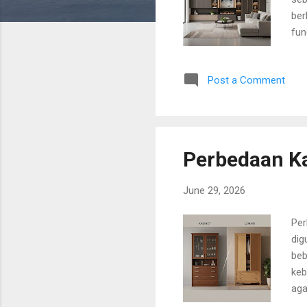
ber
fun
pem
yan
Post a Comment
saj
lem
men
per
Perbedaan Ka
June 29, 2026
Per
dig
beb
keb
aga
kec