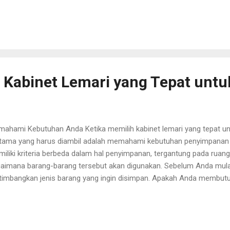
uktur Umumnya lebih tinggi dengan banyak rak dan pintu. Biasanya me
ar dengan pintu geser atau pintu biasa. Kegunaan Bisa digunakan di b
tor, atau ruang tamu. Umumnya ditemukan di kamar tidur dan ruang gan
 Kabinet Lemari yang Tepat unt
ahami Kebutuhan Anda Ketika memilih kabinet lemari yang tepat un
tama yang harus diambil adalah memahami kebutuhan penyimpanan 
iliki kriteria berbeda dalam hal penyimpanan, tergantung pada ruang
aimana barang-barang tersebut akan digunakan. Sebelum Anda mulai
timbangkan jenis barang yang ingin disimpan. Apakah Anda membutu
atu, aksesori, atau barang-barang rumah tangga lainnya? Penting un
ng yang tersedia di rumah Anda. Misalnya, untuk ruangan yang lebih k
ain yang efisien sangat penting, sementara untuk ruang yang lebih l
ih banyak kebebasan dalam memilih desain dan ukuran. Dengan me