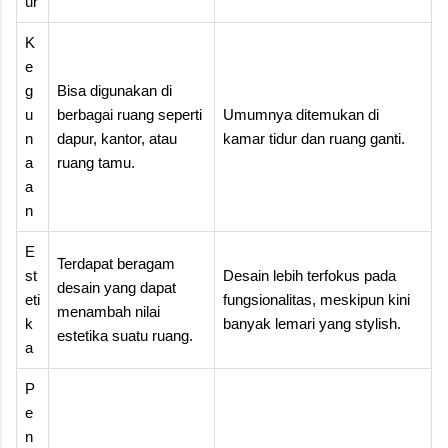
ur
K
e
g
Bisa digunakan di
u
berbagai ruang seperti
Umumnya ditemukan di
n
dapur, kantor, atau
kamar tidur dan ruang ganti.
a
ruang tamu.
a
n
E
Terdapat beragam
st
Desain lebih terfokus pada
desain yang dapat
eti
fungsionalitas, meskipun kini
menambah nilai
k
banyak lemari yang stylish.
estetika suatu ruang.
a
P
e
n