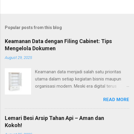
Popular posts from this blog
Keamanan Data dengan Filing Cabinet: Tips
Mengelola Dokumen
August 29, 2025
Keamanan data menjadi salah satu prioritas
utama dalam setiap kegiatan bisnis maupun
organisasi modern. Meski era digital terus
berkembang pesat, dokumen fisik tetap
READ MORE
memiliki peran yang penting. Banyak dokumen
sensitif, mulai dari kontrak, catatan keuangan,
hingga informasi personal, yang harus dikelola
Lemari Besi Arsip Tahan Api – Aman dan
secara aman. Di sinilah keamanan data dengan
Kokoh!
filing cabinet hadir sebagai solusi sederhana