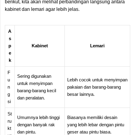
berikut, kita akan melihat perbandingan langsung antara
kabinet dan lemari agar lebih jelas.
A
s
p
Kabinet
Lemari
e
k
F
Sering digunakan
u
Lebih cocok untuk menyimpan
untuk menyimpan
n
pakaian dan barang-barang
barang-barang kecil
g
besar lainnya.
dan peralatan.
si
St
Umumnya lebih tinggi
Biasanya memiliki desain
ru
dengan banyak rak
yang lebih lebar dengan pintu
kt
dan pintu.
geser atau pintu biasa.