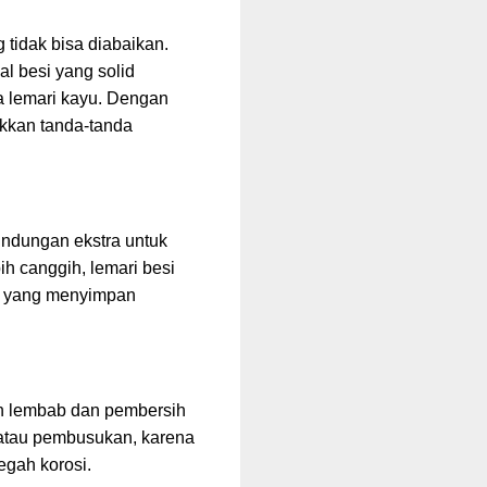
tidak bisa diabaikan.
l besi yang solid
da lemari kayu. Dengan
ukkan tanda-tanda
indungan ekstra untuk
h canggih, lemari besi
ka yang menyimpan
in lembab dan pembersih
t atau pembusukan, karena
egah korosi.