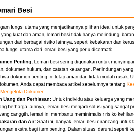
mari Besi
ragam fungsi utama yang menjadikannya pilihan ideal untuk p
yang kuat dan aman, lemari besi tidak hanya melindungi barang
ngan dari berbagai risiko lainnya, seperti kebakaran dan keru
pa fungsi utama dari lemari besi yang perlu dicermati:
umen Penting:
Lemari besi sering digunakan untuk menyimpa
iran, dokumen hukum, dan catatan keuangan. Perlindungan yang 
wa dokumen penting ini tetap aman dan tidak mudah rusak. Unt
dokumen, Anda dapat membaca artikel sebelumnya tentang
Ke
ps Mengelola Dokumen
.
 Uang dan Perhiasan:
Untuk individu atau keluarga yang memi
ang berharga lainnya, lemari besi menjadi solusi yang sangat p
ang canggih, lemari ini membantu meminimalisir risiko kehilan
bakaran dan Air:
Saat ini, banyak lemari besi dirancang untuk t
ngan ekstra bagi item penting. Dalam situasi darurat seperti ke