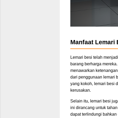
Manfaat Lemari
Lemari besi telah menja
barang berharga mereka. 
menawarkan ketenangan p
dari penggunaan lemari b
yang kokoh, lemari besi 
kerusakan.
Selain itu, lemari besi 
ini dirancang untuk taha
dapat terlindungi bahkan 