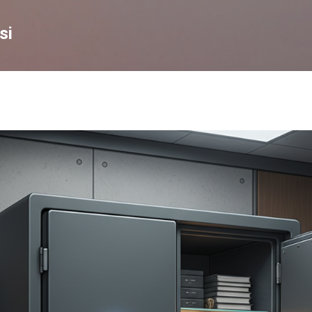
Skip to main content
si