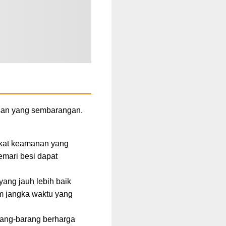
usan yang sembarangan.
gkat keamanan yang
emari besi dapat
yang jauh lebih baik
am jangka waktu yang
rang-barang berharga