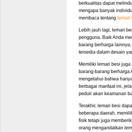
berkualitas dapat melindu
mengapa banyak individu
membaca tentang
lemari 
Lebih jauh lagi, lemari 
pengguna. Baik Anda mem
barang berharga lainnya,
tersedia dalam desain ya
Memiliki lemari besi jug
barang-barang berharga 
mengetahui bahwa hanya 
berbagai manfaat ini, je
peduli akan keamanan ba
Terakhir, lemari besi da
beberapa daerah, memili
fisik tetapi juga member
orang mengandalkan lema