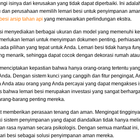
ngi isinya dari kerusakan yang tidak dapat diperbaiki. Ini adala
 dan perusahaan memilih lemari besi untuk penyimpanan aman
besi arsip tahan api
yang menawarkan perlindungan ekstra.
besi menyediakan berbagai ukuran dan model yang memenuhi keb
erlukan lemari untuk menyimpan dokumen penting, perhiasan, 
 ada pilihan yang tepat untuk Anda. Lemari besi tidak hanya
fun
ng menarik, sehingga dapat cocok dengan dekorasi rumah atau
a menciptakan kepastian bahwa hanya orang-orang tertentu yan
Anda. Dengan sistem kunci yang canggih dan fitur pengingat,
Anda atau orang yang Anda percayai yang dapat mengakses is
las bahwa lemari besi merupakan investasi yang sangat berharga
rang-barang penting mereka.
pat memberikan perasaan tenang dan aman. Mengingat tingginya 
ki sistem penyimpanan yang dapat diandalkan tidak hanya mel
ikan rasa nyaman secara psikologis. Dengan semua manfaat ini, 
ri besi sebagai solusi penyimpanan aman mereka.