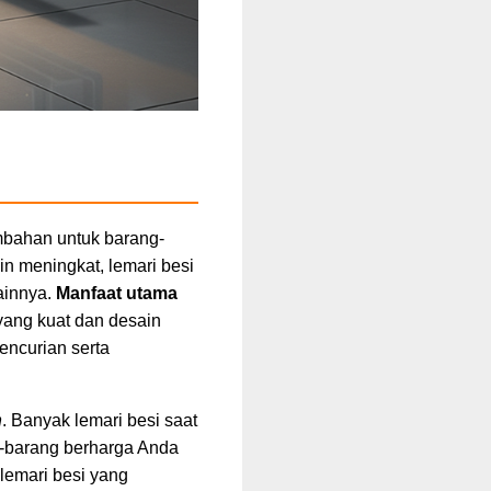
mbahan untuk barang-
n meningkat, lemari besi
ainnya.
Manfaat utama
yang kuat dan desain
encurian serta
n
. Banyak lemari besi saat
ng-barang berharga Anda
 lemari besi yang