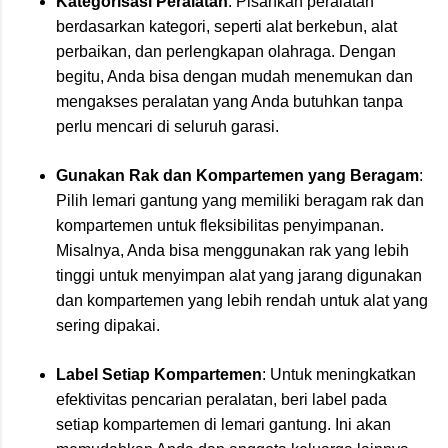
Kategorisasi Peralatan
: Pisahkan peralatan
berdasarkan kategori, seperti alat berkebun, alat
perbaikan, dan perlengkapan olahraga. Dengan
begitu, Anda bisa dengan mudah menemukan dan
mengakses peralatan yang Anda butuhkan tanpa
perlu mencari di seluruh garasi.
Gunakan Rak dan Kompartemen yang Beragam
:
Pilih lemari gantung yang memiliki beragam rak dan
kompartemen untuk fleksibilitas penyimpanan.
Misalnya, Anda bisa menggunakan rak yang lebih
tinggi untuk menyimpan alat yang jarang digunakan
dan kompartemen yang lebih rendah untuk alat yang
sering dipakai.
Label Setiap Kompartemen
: Untuk meningkatkan
efektivitas pencarian peralatan, beri label pada
setiap kompartemen di lemari gantung. Ini akan