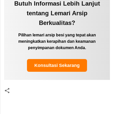
Butuh Informasi Lebih Lanjut
tentang Lemari Arsip
Berkualitas?
Pilihan lemari arsip besi yang tepat akan
meningkatkan kerapihan dan keamanan
penyimpanan dokumen Anda.
Konsultasi Sekarang
C
o