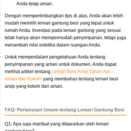
Anda tetap aman.
Dengan mempertimbangkan tips di atas, Anda akan lebih
mudah memilih lemari gantung besi yang tepat untuk
rumah Anda. Investasi pada lemari gantung yang sesuai
tidak hanya akan mempermudah penyimpanan, tetapi juga
menambah nilai estetika dalam ruangan Anda.
Untuk memperdalam pengetahuan Anda tentang
penyimpanan yang aman untuk dokumen, Anda dapat
melihat artikel tentang
Lemari Besi Arsip Tahan Api –
Aman dan Kokoh!
yang membahas tentang lemari besi
arsip yang kokoh dan aman.
FAQ: Pertanyaan Umum tentang Lemari Gantung Besi
Q1: Apa saja manfaat yang ditawarkan oleh lemari