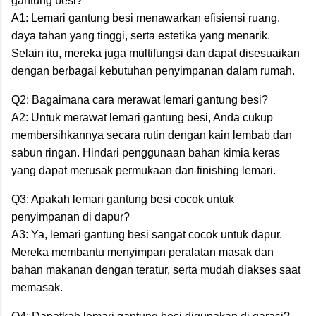
gantung besi?
A1: Lemari gantung besi menawarkan efisiensi ruang,
daya tahan yang tinggi, serta estetika yang menarik.
Selain itu, mereka juga multifungsi dan dapat disesuaikan
dengan berbagai kebutuhan penyimpanan dalam rumah.
Q2: Bagaimana cara merawat lemari gantung besi?
A2: Untuk merawat lemari gantung besi, Anda cukup
membersihkannya secara rutin dengan kain lembab dan
sabun ringan. Hindari penggunaan bahan kimia keras
yang dapat merusak permukaan dan finishing lemari.
Q3: Apakah lemari gantung besi cocok untuk
penyimpanan di dapur?
A3: Ya, lemari gantung besi sangat cocok untuk dapur.
Mereka membantu menyimpan peralatan masak dan
bahan makanan dengan teratur, serta mudah diakses saat
memasak.