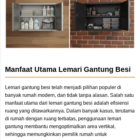
Manfaat Utama Lemari Gantung Besi
Lemari gantung besi telah menjadi pilihan populer di
banyak rumah modern, dan tidak tanpa alasan. Salah satu
manfaat utama dari lemari gantung besi adalah efisiensi
ruang yang ditawarkannya. Dalam banyak kasus, terutama
di rumah dengan ruang terbatas, penggunaan lemari
gantung membantu mengoptimalkan area vertikal,
sehingga memungkinkan pemilik rumah untuk