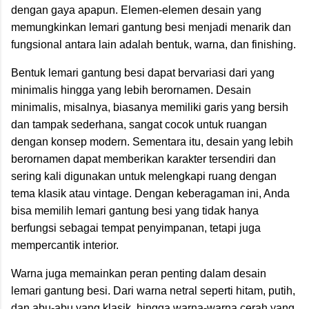
dengan gaya apapun. Elemen-elemen desain yang
memungkinkan lemari gantung besi menjadi menarik dan
fungsional antara lain adalah bentuk, warna, dan finishing.
Bentuk lemari gantung besi dapat bervariasi dari yang
minimalis hingga yang lebih berornamen. Desain
minimalis, misalnya, biasanya memiliki garis yang bersih
dan tampak sederhana, sangat cocok untuk ruangan
dengan konsep modern. Sementara itu, desain yang lebih
berornamen dapat memberikan karakter tersendiri dan
sering kali digunakan untuk melengkapi ruang dengan
tema klasik atau vintage. Dengan keberagaman ini, Anda
bisa memilih lemari gantung besi yang tidak hanya
berfungsi sebagai tempat penyimpanan, tetapi juga
mempercantik interior.
Warna juga memainkan peran penting dalam desain
lemari gantung besi. Dari warna netral seperti hitam, putih,
dan abu-abu yang klasik, hingga warna-warna cerah yang