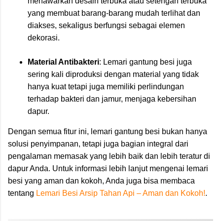
menawarkan desain terbuka atau setengah terbuka
yang membuat barang-barang mudah terlihat dan
diakses, sekaligus berfungsi sebagai elemen
dekorasi.
Material Antibakteri
: Lemari gantung besi juga
sering kali diproduksi dengan material yang tidak
hanya kuat tetapi juga memiliki perlindungan
terhadap bakteri dan jamur, menjaga kebersihan
dapur.
Dengan semua fitur ini, lemari gantung besi bukan hanya
solusi penyimpanan, tetapi juga bagian integral dari
pengalaman memasak yang lebih baik dan lebih teratur di
dapur Anda. Untuk informasi lebih lanjut mengenai lemari
besi yang aman dan kokoh, Anda juga bisa membaca
tentang
Lemari Besi Arsip Tahan Api – Aman dan Kokoh!
.