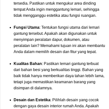
tersedia. Pastikan untuk mengukur area dinding
tempat Anda ingin menggantung lemari, sehingga
tidak mengganggu estetika atau fungsi ruangan.
Fungsi Utama
: Tentukan fungsi utama dari lemari
gantung tersebut. Apakah akan digunakan untuk
menyimpan peralatan dapur, dokumen, atau
peralatan lain? Memahami tujuan ini akan membantu
Anda dalam memilih desain dan fitur yang tepat.
Kualitas Bahan
: Pastikan lemari gantung terbuat
dari bahan besi yang berkualitas tinggi. Bahan yang
baik tidak hanya memberikan daya tahan lebih lama,
tetapi juga memastikan keamanan barang yang
disimpan di dalamnya.
Desain dan Estetika
: Pilihlah desain yang cocok
dengan gaya desain interior rumah Anda. Apakah