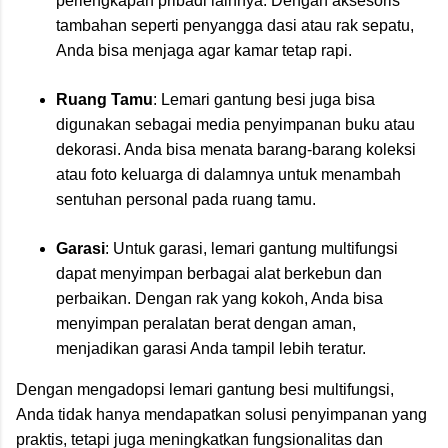
perlengkapan pribadi lainnya. Dengan aksesoris
tambahan seperti penyangga dasi atau rak sepatu,
Anda bisa menjaga agar kamar tetap rapi.
Ruang Tamu
: Lemari gantung besi juga bisa
digunakan sebagai media penyimpanan buku atau
dekorasi. Anda bisa menata barang-barang koleksi
atau foto keluarga di dalamnya untuk menambah
sentuhan personal pada ruang tamu.
Garasi
: Untuk garasi, lemari gantung multifungsi
dapat menyimpan berbagai alat berkebun dan
perbaikan. Dengan rak yang kokoh, Anda bisa
menyimpan peralatan berat dengan aman,
menjadikan garasi Anda tampil lebih teratur.
Dengan mengadopsi lemari gantung besi multifungsi,
Anda tidak hanya mendapatkan solusi penyimpanan yang
praktis, tetapi juga meningkatkan fungsionalitas dan