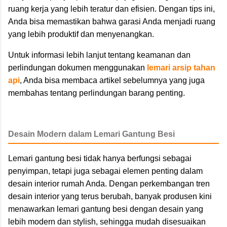
ruang kerja yang lebih teratur dan efisien. Dengan tips ini,
Anda bisa memastikan bahwa garasi Anda menjadi ruang
yang lebih produktif dan menyenangkan.
Untuk informasi lebih lanjut tentang keamanan dan
perlindungan dokumen menggunakan
lemari arsip tahan
api
, Anda bisa membaca artikel sebelumnya yang juga
membahas tentang perlindungan barang penting.
Desain Modern dalam Lemari Gantung Besi
Lemari gantung besi tidak hanya berfungsi sebagai
penyimpan, tetapi juga sebagai elemen penting dalam
desain interior rumah Anda. Dengan perkembangan tren
desain interior yang terus berubah, banyak produsen kini
menawarkan lemari gantung besi dengan desain yang
lebih modern dan stylish, sehingga mudah disesuaikan