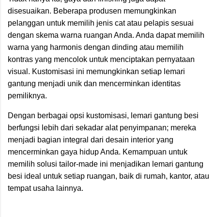
disesuaikan. Beberapa produsen memungkinkan
pelanggan untuk memilih jenis cat atau pelapis sesuai
dengan skema warna ruangan Anda. Anda dapat memilih
warna yang harmonis dengan dinding atau memilih
kontras yang mencolok untuk menciptakan pernyataan
visual. Kustomisasi ini memungkinkan setiap lemari
gantung menjadi unik dan mencerminkan identitas
pemiliknya.
Dengan berbagai opsi kustomisasi, lemari gantung besi
berfungsi lebih dari sekadar alat penyimpanan; mereka
menjadi bagian integral dari desain interior yang
mencerminkan gaya hidup Anda. Kemampuan untuk
memilih solusi tailor-made ini menjadikan lemari gantung
besi ideal untuk setiap ruangan, baik di rumah, kantor, atau
tempat usaha lainnya.