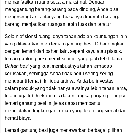
memanfaatkan ruang secara maksimal. Dengan
menggantung barang-barang pada dinding, Anda bisa
mengosongkan lantai yang biasanya dipenuhi barang-
barang, menjadikan ruangan lebih luas dan teratur.
Selain efisiensi ruang, daya tahan adalah keuntungan lain
yang ditawarkan oleh lemari gantung besi. Dibandingkan
dengan lemari dari bahan lain, seperti kayu atau plastik,
lemari gantung besi memiliki umur yang jauh lebih lama.
Bahan besi
yang kuat membuatnya tahan terhadap
kerusakan, sehingga Anda tidak perlu sering-sering
mengganti lemari. Ini juga artinya, Anda berinvestasi
dalam produk yang tidak hanya awalnya lebih tahan lama,
tetapi juga lebih ekonomis dalam jangka panjang. Fungsi
lemari gantung besi ini jelas dapat membantu
menciptakan lingkungan rumah yang lebih fungsional dan
hemat biaya.
Lemari gantung besi juga menawarkan berbagai pilihan