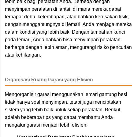
lebih baik bagi peralatan Anda. Berbeda dengan
menyimpan peralatan di lantai, di mana mereka dapat
terpapar debu, kelembapan, atau bahkan kerusakan fisik,
dengan menggantungnya di lemari, Anda menjaga mereka
dalam kondisi yang lebih baik. Dengan tambahan kunci
pada lemari, Anda bahkan bisa menyimpan peralatan
berharga dengan lebih aman, mengurangi risiko pencurian
atau kehilangan.
Organisasi Ruang Garasi yang Efisien
Mengorganisir garasi menggunakan lemari gantung besi
tidak hanya soal menyimpan, tetapi juga menciptakan
sistem yang lebih baik untuk setiap peralatan. Berikut
adalah beberapa tips yang dapat membantu Anda
mengatur garasi menjadi lebih efisien: