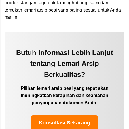
produk. Jangan ragu untuk menghubungi kami dan
temukan lemari arsip besi yang paling sesuai untuk Anda
hari ini!
Butuh Informasi Lebih Lanjut
tentang Lemari Arsip
Berkualitas?
Pilihan lemari arsip besi yang tepat akan
meningkatkan kerapihan dan keamanan
penyimpanan dokumen Anda.
Konsultasi Sekarang