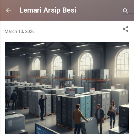
Skip to main content
Lemari Arsip Besi
March 13, 2026