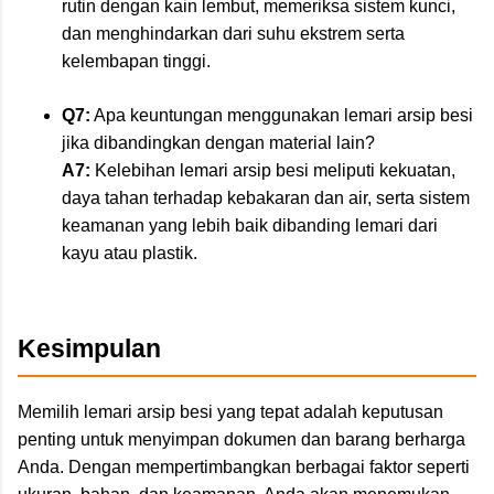
rutin dengan kain lembut, memeriksa sistem kunci,
dan menghindarkan dari suhu ekstrem serta
kelembapan tinggi.
Q7:
Apa keuntungan menggunakan lemari arsip besi
jika dibandingkan dengan material lain?
A7:
Kelebihan lemari arsip besi meliputi kekuatan,
daya tahan terhadap kebakaran dan air, serta sistem
keamanan yang lebih baik dibanding lemari dari
kayu atau plastik.
Kesimpulan
Memilih lemari arsip besi yang tepat adalah keputusan
penting untuk menyimpan dokumen dan barang berharga
Anda. Dengan mempertimbangkan berbagai faktor seperti