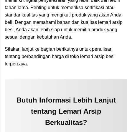
memiliki tingkat penyelesaian yang lebih baik dan lebih
tahan lama. Penting untuk memeriksa sertifikasi atau
standar kualitas yang mengikuti produk yang akan Anda
beli. Dengan memahami bahan dan kualitas lemari arsip
besi, Anda akan lebih siap untuk memilih produk yang
sesuai dengan kebutuhan Anda.
Silakan lanjut ke bagian berikutnya untuk penulisan
tentang perbandingan harga di toko lemari arsip besi
terpercaya.
Butuh Informasi Lebih Lanjut
tentang Lemari Arsip
Berkualitas?