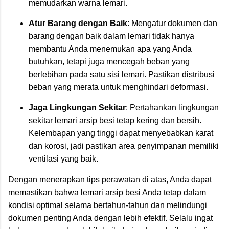
memudarkan warna lemari.
Atur Barang dengan Baik
: Mengatur dokumen dan
barang dengan baik dalam lemari tidak hanya
membantu Anda menemukan apa yang Anda
butuhkan, tetapi juga mencegah beban yang
berlebihan pada satu sisi lemari. Pastikan distribusi
beban yang merata untuk menghindari deformasi.
Jaga Lingkungan Sekitar
: Pertahankan lingkungan
sekitar lemari arsip besi tetap kering dan bersih.
Kelembapan yang tinggi dapat menyebabkan karat
dan korosi, jadi pastikan area penyimpanan memiliki
ventilasi yang baik.
Dengan menerapkan tips perawatan di atas, Anda dapat
memastikan bahwa lemari arsip besi Anda tetap dalam
kondisi optimal selama bertahun-tahun dan melindungi
dokumen penting Anda dengan lebih efektif. Selalu ingat