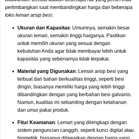
pertimbangkan saat membandingkan harga dari beberapa
toko lemari arsip besi
:
Ukuran dan Kapasitas
: Umumnya, semakin besar
ukuran lemari, semakin tinggi harganya. Pastikan
untuk memilih ukuran yang sesuai dengan
kebutuhan Anda agar tidak membayar lebih untuk
kapasitas yang sebenarnya tidak terpakai.
Material yang Digunakan
: Lemari arsip besi yang
terbuat dari bahan berkualitas tinggi, seperti besi
dingin, biasanya memiliki harga yang lebih tinggi
dibandingkan dengan yang berbahan besi galvanis.
Namun, kualitas ini sebanding dengan ketahanan
dan umur pakai produk.
Fitur Keamanan
: Lemari yang dilengkapi dengan
sistem penguncian canggih, seperti kunci digital atau
biometrik, biasanya ditawarkan dengan harga yang