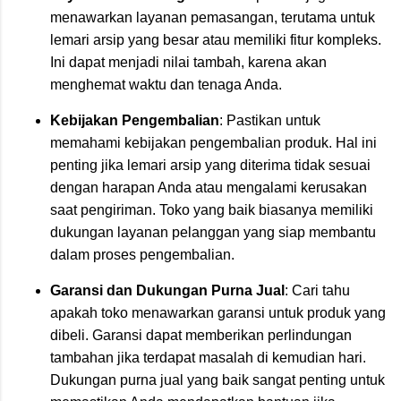
menawarkan layanan pemasangan, terutama untuk
lemari arsip yang besar atau memiliki fitur kompleks.
Ini dapat menjadi nilai tambah, karena akan
menghemat waktu dan tenaga Anda.
Kebijakan Pengembalian
: Pastikan untuk
memahami kebijakan pengembalian produk. Hal ini
penting jika lemari arsip yang diterima tidak sesuai
dengan harapan Anda atau mengalami kerusakan
saat pengiriman. Toko yang baik biasanya memiliki
dukungan layanan pelanggan yang siap membantu
dalam proses pengembalian.
Garansi dan Dukungan Purna Jual
: Cari tahu
apakah toko menawarkan garansi untuk produk yang
dibeli. Garansi dapat memberikan perlindungan
tambahan jika terdapat masalah di kemudian hari.
Dukungan purna jual yang baik sangat penting untuk