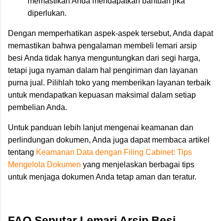
memastikan Anda mendapatkan bantuan jika
diperlukan.
Dengan memperhatikan aspek-aspek tersebut, Anda dapat
memastikan bahwa pengalaman membeli lemari arsip
besi Anda tidak hanya menguntungkan dari segi harga,
tetapi juga nyaman dalam hal pengiriman dan layanan
purna jual. Pilihlah toko yang memberikan layanan terbaik
untuk mendapatkan kepuasan maksimal dalam setiap
pembelian Anda.
Untuk panduan lebih lanjut mengenai keamanan dan
perlindungan dokumen, Anda juga dapat membaca artikel
tentang
Keamanan Data dengan Filing Cabinet: Tips
Mengelola Dokumen
yang menjelaskan berbagai tips
untuk menjaga dokumen Anda tetap aman dan teratur.
FAQ Seputar Lemari Arsip Besi