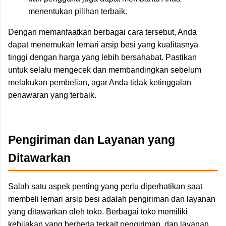
menentukan pilihan terbaik.
Dengan memanfaatkan berbagai cara tersebut, Anda
dapat menemukan lemari arsip besi yang kualitasnya
tinggi dengan harga yang lebih bersahabat. Pastikan
untuk selalu mengecek dan membandingkan sebelum
melakukan pembelian, agar Anda tidak ketinggalan
penawaran yang terbaik.
Pengiriman dan Layanan yang
Ditawarkan
Salah satu aspek penting yang perlu diperhatikan saat
membeli lemari arsip besi adalah pengiriman dan layanan
yang ditawarkan oleh toko. Berbagai toko memiliki
kebijakan yang berbeda terkait pengiriman, dan layanan