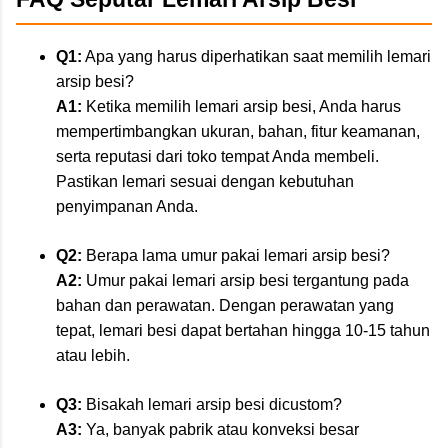
Q1:
Apa yang harus diperhatikan saat memilih lemari
arsip besi?
A1:
Ketika memilih lemari arsip besi, Anda harus
mempertimbangkan ukuran, bahan, fitur keamanan,
serta reputasi dari toko tempat Anda membeli.
Pastikan lemari sesuai dengan kebutuhan
penyimpanan Anda.
Q2:
Berapa lama umur pakai lemari arsip besi?
A2:
Umur pakai lemari arsip besi tergantung pada
bahan dan perawatan. Dengan perawatan yang
tepat, lemari besi dapat bertahan hingga 10-15 tahun
atau lebih.
Q3:
Bisakah lemari arsip besi dicustom?
A3:
Ya, banyak pabrik atau konveksi besar