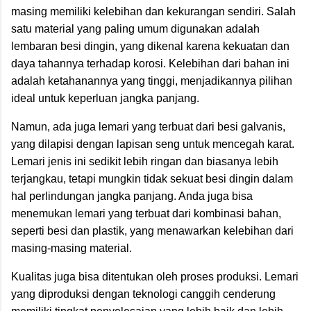
masing memiliki kelebihan dan kekurangan sendiri. Salah
satu material yang paling umum digunakan adalah
lembaran besi dingin, yang dikenal karena kekuatan dan
daya tahannya terhadap korosi. Kelebihan dari bahan ini
adalah ketahanannya yang tinggi, menjadikannya pilihan
ideal untuk keperluan jangka panjang.
Namun, ada juga lemari yang terbuat dari besi galvanis,
yang dilapisi dengan lapisan seng untuk mencegah karat.
Lemari jenis ini sedikit lebih ringan dan biasanya lebih
terjangkau, tetapi mungkin tidak sekuat besi dingin dalam
hal perlindungan jangka panjang. Anda juga bisa
menemukan lemari yang terbuat dari kombinasi bahan,
seperti besi dan plastik, yang menawarkan kelebihan dari
masing-masing material.
Kualitas juga bisa ditentukan oleh proses produksi. Lemari
yang diproduksi dengan teknologi canggih cenderung