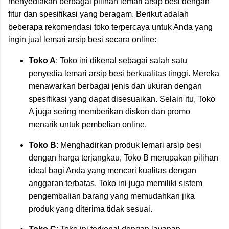
menyediakan berbagai pilihan lemari arsip besi dengan
fitur dan spesifikasi yang beragam. Berikut adalah
beberapa rekomendasi toko terpercaya untuk Anda yang
ingin jual lemari arsip besi secara online:
Toko A
: Toko ini dikenal sebagai salah satu
penyedia lemari arsip besi berkualitas tinggi. Mereka
menawarkan berbagai jenis dan ukuran dengan
spesifikasi yang dapat disesuaikan. Selain itu, Toko
A juga sering memberikan diskon dan promo
menarik untuk pembelian online.
Toko B
: Menghadirkan produk lemari arsip besi
dengan harga terjangkau, Toko B merupakan pilihan
ideal bagi Anda yang mencari kualitas dengan
anggaran terbatas. Toko ini juga memiliki sistem
pengembalian barang yang memudahkan jika
produk yang diterima tidak sesuai.