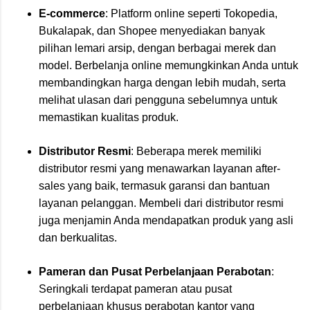
E-commerce
: Platform online seperti Tokopedia,
Bukalapak, dan Shopee menyediakan banyak
pilihan lemari arsip, dengan berbagai merek dan
model. Berbelanja online memungkinkan Anda untuk
membandingkan harga dengan lebih mudah, serta
melihat ulasan dari pengguna sebelumnya untuk
memastikan kualitas produk.
Distributor Resmi
: Beberapa merek memiliki
distributor resmi yang menawarkan layanan after-
sales yang baik, termasuk garansi dan bantuan
layanan pelanggan. Membeli dari distributor resmi
juga menjamin Anda mendapatkan produk yang asli
dan berkualitas.
Pameran dan Pusat Perbelanjaan Perabotan
:
Seringkali terdapat pameran atau pusat
perbelanjaan khusus perabotan kantor yang