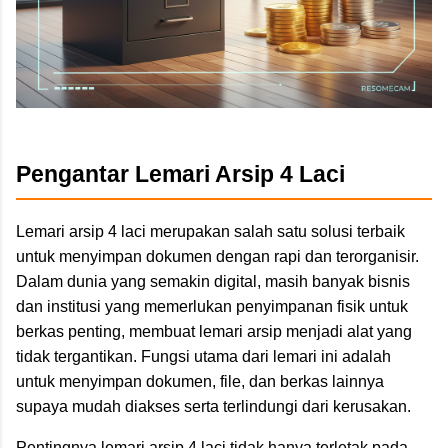
Pengantar Lemari Arsip 4 Laci
Lemari arsip 4 laci merupakan salah satu solusi terbaik
untuk menyimpan dokumen dengan rapi dan terorganisir.
Dalam dunia yang semakin digital, masih banyak bisnis
dan institusi yang memerlukan penyimpanan fisik untuk
berkas penting, membuat lemari arsip menjadi alat yang
tidak tergantikan. Fungsi utama dari lemari ini adalah
untuk menyimpan dokumen, file, dan berkas lainnya
supaya mudah diakses serta terlindungi dari kerusakan.
Pentingnya lemari arsip 4 laci tidak hanya terletak pada