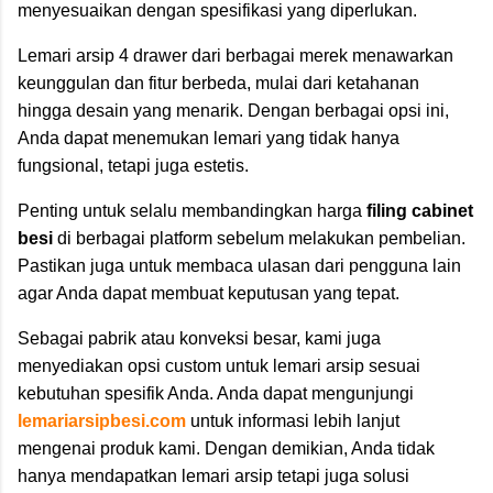
menyesuaikan dengan spesifikasi yang diperlukan.
Lemari arsip 4 drawer dari berbagai merek menawarkan
keunggulan dan fitur berbeda, mulai dari ketahanan
hingga desain yang menarik. Dengan berbagai opsi ini,
Anda dapat menemukan lemari yang tidak hanya
fungsional, tetapi juga estetis.
Penting untuk selalu membandingkan harga
filing cabinet
besi
di berbagai platform sebelum melakukan pembelian.
Pastikan juga untuk membaca ulasan dari pengguna lain
agar Anda dapat membuat keputusan yang tepat.
Sebagai pabrik atau konveksi besar, kami juga
menyediakan opsi custom untuk lemari arsip sesuai
kebutuhan spesifik Anda. Anda dapat mengunjungi
lemariarsipbesi.com
untuk informasi lebih lanjut
mengenai produk kami. Dengan demikian, Anda tidak
hanya mendapatkan lemari arsip tetapi juga solusi