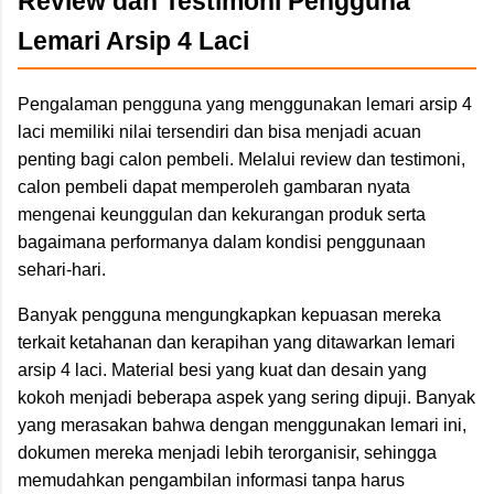
Review dan Testimoni Pengguna
Lemari Arsip 4 Laci
Pengalaman pengguna yang menggunakan lemari arsip 4
laci memiliki nilai tersendiri dan bisa menjadi acuan
penting bagi calon pembeli. Melalui review dan testimoni,
calon pembeli dapat memperoleh gambaran nyata
mengenai keunggulan dan kekurangan produk serta
bagaimana performanya dalam kondisi penggunaan
sehari-hari.
Banyak pengguna mengungkapkan kepuasan mereka
terkait ketahanan dan kerapihan yang ditawarkan lemari
arsip 4 laci. Material besi yang kuat dan desain yang
kokoh menjadi beberapa aspek yang sering dipuji. Banyak
yang merasakan bahwa dengan menggunakan lemari ini,
dokumen mereka menjadi lebih terorganisir, sehingga
memudahkan pengambilan informasi tanpa harus