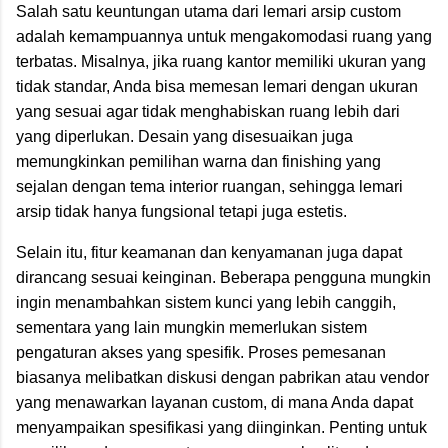
Salah satu keuntungan utama dari lemari arsip custom
adalah kemampuannya untuk mengakomodasi ruang yang
terbatas. Misalnya, jika ruang kantor memiliki ukuran yang
tidak standar, Anda bisa memesan lemari dengan ukuran
yang sesuai agar tidak menghabiskan ruang lebih dari
yang diperlukan. Desain yang disesuaikan juga
memungkinkan pemilihan warna dan finishing yang
sejalan dengan tema interior ruangan, sehingga lemari
arsip tidak hanya fungsional tetapi juga estetis.
Selain itu, fitur keamanan dan kenyamanan juga dapat
dirancang sesuai keinginan. Beberapa pengguna mungkin
ingin menambahkan sistem kunci yang lebih canggih,
sementara yang lain mungkin memerlukan sistem
pengaturan akses yang spesifik. Proses pemesanan
biasanya melibatkan diskusi dengan pabrikan atau vendor
yang menawarkan layanan custom, di mana Anda dapat
menyampaikan spesifikasi yang diinginkan. Penting untuk