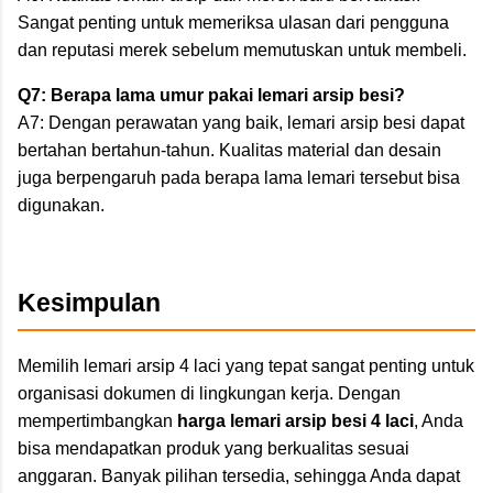
Sangat penting untuk memeriksa ulasan dari pengguna
dan reputasi merek sebelum memutuskan untuk membeli.
Q7: Berapa lama umur pakai lemari arsip besi?
A7: Dengan perawatan yang baik, lemari arsip besi dapat
bertahan bertahun-tahun. Kualitas material dan desain
juga berpengaruh pada berapa lama lemari tersebut bisa
digunakan.
Kesimpulan
Memilih lemari arsip 4 laci yang tepat sangat penting untuk
organisasi dokumen di lingkungan kerja. Dengan
mempertimbangkan
harga lemari arsip besi 4 laci
, Anda
bisa mendapatkan produk yang berkualitas sesuai
anggaran. Banyak pilihan tersedia, sehingga Anda dapat