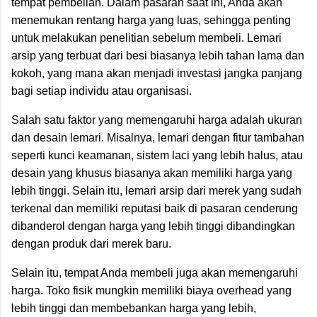
tempat pembelian. Dalam pasaran saat ini, Anda akan
menemukan rentang harga yang luas, sehingga penting
untuk melakukan penelitian sebelum membeli. Lemari
arsip yang terbuat dari besi biasanya lebih tahan lama dan
kokoh, yang mana akan menjadi investasi jangka panjang
bagi setiap individu atau organisasi.
Salah satu faktor yang memengaruhi harga adalah ukuran
dan desain lemari. Misalnya, lemari dengan fitur tambahan
seperti kunci keamanan, sistem laci yang lebih halus, atau
desain yang khusus biasanya akan memiliki harga yang
lebih tinggi. Selain itu, lemari arsip dari merek yang sudah
terkenal dan memiliki reputasi baik di pasaran cenderung
dibanderol dengan harga yang lebih tinggi dibandingkan
dengan produk dari merek baru.
Selain itu, tempat Anda membeli juga akan memengaruhi
harga. Toko fisik mungkin memiliki biaya overhead yang
lebih tinggi dan membebankan harga yang lebih,