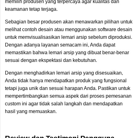
memilih produsen yang terpercaya agar kualitas dan
keamanan tetap terjaga.
Sebagian besar produsen akan menawarkan pilihan untuk
melihat contoh desain atau menggunakan software desain
untuk memvisualisasikan lemari arsip sebelum diproduksi.
Dengan adanya layanan semacam ini, Anda dapat
memastikan bahwa lemari arsip yang dibuat benar-benar
sesuai dengan ekspektasi dan kebutuhan.
Dengan menghadirkan lemari arsip yang disesuaikan,
Anda tidak hanya mendapatkan produk yang fungsional
tetapi juga unik dan sesuai harapan Anda. Pastikan untuk
mempertimbangkan semua aspek dari proses pemesanan
custom ini agar tidak salah langkah dan mendapatkan
hasil yang memuaskan.