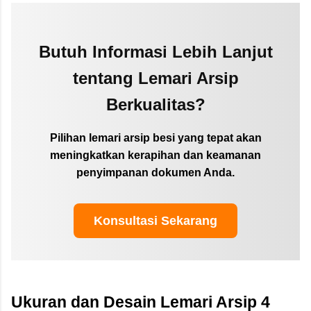
Butuh Informasi Lebih Lanjut
tentang Lemari Arsip
Berkualitas?
Pilihan lemari arsip besi yang tepat akan
meningkatkan kerapihan dan keamanan
penyimpanan dokumen Anda.
Konsultasi Sekarang
Ukuran dan Desain Lemari Arsip 4