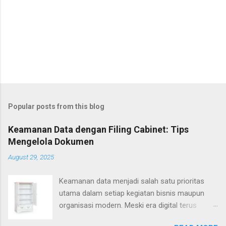
Popular posts from this blog
Keamanan Data dengan Filing Cabinet: Tips
Mengelola Dokumen
August 29, 2025
Keamanan data menjadi salah satu prioritas
utama dalam setiap kegiatan bisnis maupun
organisasi modern. Meski era digital terus
berkembang pesat, dokumen fisik tetap