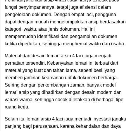
fungsi penyimpanannya, tetapi juga efisiensi dalam
pengelolaan dokumen. Dengan empat laci, pengguna
dapat dengan mudah mengelompokkan arsip berdasarkan
kategori, waktu, atau jenis dokumen. Hal ini
mempermudah identifikasi dan pengambilan dokumen
ketika diperlukan, sehingga menghemat waktu dan usaha.
Material dan desain lemari arsip 4 laci juga menjadi
perhatian tersendiri. Kebanyakan lemari ini terbuat dari
material yang kuat dan tahan lama, seperti besi, yang
memberi jaminan keamanan untuk dokumen berharga.
Seiring dengan perkembangan zaman, banyak model
lemari arsip yang dihadirkan dengan desain modern dan
variasi warna, sehingga cocok diletakkan di berbagai tipe
ruang kerja.
Selain itu, lemari arsip 4 laci juga menjadi investasi jangka
panjang bagi perusahaan, karena kehandalan dan daya