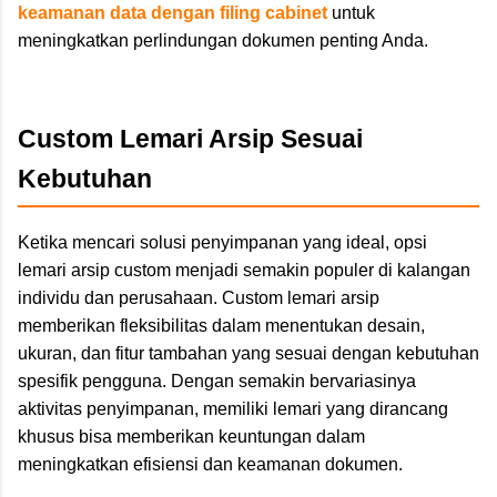
keamanan data dengan filing cabinet
untuk
meningkatkan perlindungan dokumen penting Anda.
Custom Lemari Arsip Sesuai
Kebutuhan
Ketika mencari solusi penyimpanan yang ideal, opsi
lemari arsip custom menjadi semakin populer di kalangan
individu dan perusahaan. Custom lemari arsip
memberikan fleksibilitas dalam menentukan desain,
ukuran, dan fitur tambahan yang sesuai dengan kebutuhan
spesifik pengguna. Dengan semakin bervariasinya
aktivitas penyimpanan, memiliki lemari yang dirancang
khusus bisa memberikan keuntungan dalam
meningkatkan efisiensi dan keamanan dokumen.