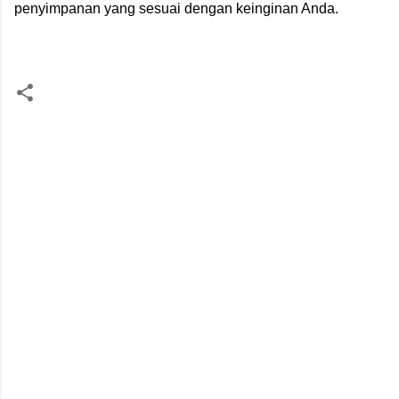
penyimpanan yang sesuai dengan keinginan Anda.
C
o
m
m
e
n
t
s