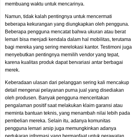
membuang waktu untuk mencarinya.
Namun, tidak kalah pentingnya untuk mencermati
beberapa kekurangan yang diungkapkan oleh pengguna.
Beberapa pengguna mencatat bahwa ukuran atau berat
lemari bisa menjadi kendala dalam hal mobilitas, terutama
bagi mereka yang sering merelokasi kantor. Testimoni juga
menyebutkan pentingnya memilih vendor yang tepat,
karena kualitas produk dapat bervariasi antar berbagai
merek.
Keberadaan ulasan dari pelanggan sering kali mencakup
detail mengenai pelayanan purna jual yang disediakan
oleh produsen. Banyak pengguna menceritakan
pengalaman positif saat melakukan klaim garansi atau
meminta bantuan teknis, yang menambah nilai lebih pada
pembelian mereka. Selain itu, adanya komunitas
pengguna lemari arsip juga memungkinkan adanya
pertukaran informasi yang bermanfaat untuk perawatan