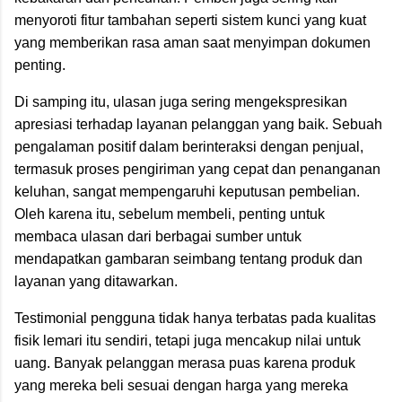
menyoroti fitur tambahan seperti sistem kunci yang kuat
yang memberikan rasa aman saat menyimpan dokumen
penting.
Di samping itu, ulasan juga sering mengekspresikan
apresiasi terhadap layanan pelanggan yang baik. Sebuah
pengalaman positif dalam berinteraksi dengan penjual,
termasuk proses pengiriman yang cepat dan penanganan
keluhan, sangat mempengaruhi keputusan pembelian.
Oleh karena itu, sebelum membeli, penting untuk
membaca ulasan dari berbagai sumber untuk
mendapatkan gambaran seimbang tentang produk dan
layanan yang ditawarkan.
Testimonial pengguna tidak hanya terbatas pada kualitas
fisik lemari itu sendiri, tetapi juga mencakup nilai untuk
uang. Banyak pelanggan merasa puas karena produk
yang mereka beli sesuai dengan harga yang mereka