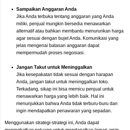
Sampaikan Anggaran Anda
Jika Anda terbuka tentang anggaran yang Anda
miliki, penjual mungkin bersedia menawarkan
alternatif atau bahkan membantu menurunkan harga
agar sesuai dengan bujet Anda. Komunikasi yang
jelas mengenai batasan anggaran dapat
mempermudah proses negosiasi.
Jangan Takut untuk Meninggalkan
Jika kesepakatan tidak sesuai dengan harapan
Anda, jangan takut untuk meninggalkan toko.
Terkadang, sikap ini bisa memicu penjual untuk
menawarkan harga yang lebih baik. Hal ini
menunjukkan bahwa Anda tidak terburu-buru dan
ingin mendapatkan penawaran yang sepadan.
Menggunakan strategi-strategi ini, Anda dapat
meningkatkan peluang untuk mendapatkan lemari arsip