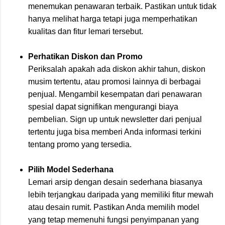
menemukan penawaran terbaik. Pastikan untuk tidak
hanya melihat harga tetapi juga memperhatikan
kualitas dan fitur lemari tersebut.
Perhatikan Diskon dan Promo
Periksalah apakah ada diskon akhir tahun, diskon
musim tertentu, atau promosi lainnya di berbagai
penjual. Mengambil kesempatan dari penawaran
spesial dapat signifikan mengurangi biaya
pembelian. Sign up untuk newsletter dari penjual
tertentu juga bisa memberi Anda informasi terkini
tentang promo yang tersedia.
Pilih Model Sederhana
Lemari arsip dengan desain sederhana biasanya
lebih terjangkau daripada yang memiliki fitur mewah
atau desain rumit. Pastikan Anda memilih model
yang tetap memenuhi fungsi penyimpanan yang