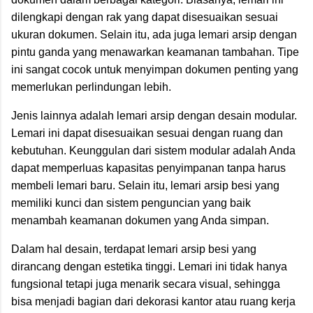
dilengkapi dengan rak yang dapat disesuaikan sesuai
ukuran dokumen. Selain itu, ada juga lemari arsip dengan
pintu ganda yang menawarkan keamanan tambahan. Tipe
ini sangat cocok untuk menyimpan dokumen penting yang
memerlukan perlindungan lebih.
Jenis lainnya adalah lemari arsip dengan desain modular.
Lemari ini dapat disesuaikan sesuai dengan ruang dan
kebutuhan. Keunggulan dari sistem modular adalah Anda
dapat memperluas kapasitas penyimpanan tanpa harus
membeli lemari baru. Selain itu, lemari arsip besi yang
memiliki kunci dan sistem penguncian yang baik
menambah keamanan dokumen yang Anda simpan.
Dalam hal desain, terdapat lemari arsip besi yang
dirancang dengan estetika tinggi. Lemari ini tidak hanya
fungsional tetapi juga menarik secara visual, sehingga
bisa menjadi bagian dari dekorasi kantor atau ruang kerja