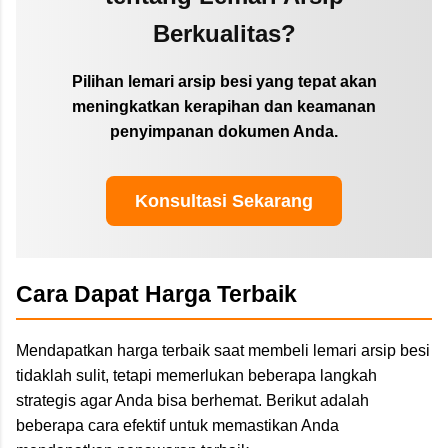
Berkualitas?
Pilihan lemari arsip besi yang tepat akan
meningkatkan kerapihan dan keamanan
penyimpanan dokumen Anda.
Konsultasi Sekarang
Cara Dapat Harga Terbaik
Mendapatkan harga terbaik saat membeli lemari arsip besi
tidaklah sulit, tetapi memerlukan beberapa langkah
strategis agar Anda bisa berhemat. Berikut adalah
beberapa cara efektif untuk memastikan Anda