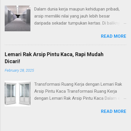
dokumen. Lebih jauh, perabot ini menjadi bagian
Dalam dunia kerja maupun kehidupan pribadi,
integral dari sistem keamanan arsip
arsip memiliki nilai yang jauh lebih besar
perusahaan. Tidak sedikit organisasi yang
daripada sekadar tumpukan kertas. Di baliknya
masih mengandalkan cara manual ini karena
tersimpan data berharga, dokumen kontrak,
terbukti praktis sekaligus efisien. Perusahaan
READ MORE
hingga catatan penting yang bisa menentukan
besar hingga kantor kecil seringkali menghadapi
arah bisnis dan keputusan besar. Namun,
kendala terkait manajemen arsip. Dokumen
banyak orang sering meremehkan pentingnya
yang berantakan, hilang, atau rusak menjadi
Lemari Rak Arsip Pintu Kaca, Rapi Mudah
perlindungan arsip dari ancaman yang tidak
masalah klasik yang bisa menimbulkan kerugian
Dicari!
terduga. Kebakaran, banjir, atau bahkan tindak
serius. Dengan strategi pengarsipan yang benar
February 28, 2025
pencurian dapat menghapus segala hal yang
serta didukung filing cabinet berkualitas,
tersimpan dalam hitungan menit. Situasi inilah
masalah ini bisa diminimalisir. Bahkan, sistem
Transformasi Ruang Kerja dengan Lemari Rak
yang membuat kebutuhan akan lemari besi
pengarsipan sederhana pun ...
Arsip Pintu Kaca Transformasi Ruang Kerja
arsip tahan api menjadi semakin mendesak.
dengan Lemari Rak Arsip Pintu Kaca Dalam era
Produk ini tidak hanya dirancang untuk
profesionalisme yang semakin berkembang,
menyimpan, tetapi juga melindungi dari resiko
READ MORE
ruang kerja tidak lagi sekedar menjadi tempat
paling ekstrem yang bisa menghancurkan
untuk menyelesaikan tugas-tugas administratif.
dokumen berharga. Keunggulan utama dari
Sebuah ruang kerja yang tertata dengan baik
lemari jenis ini terletak pada kemampuannya