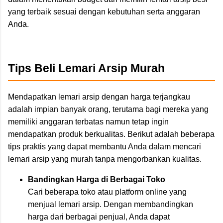
yang terbaik sesuai dengan kebutuhan serta anggaran
Anda.
Tips Beli Lemari Arsip Murah
Mendapatkan lemari arsip dengan harga terjangkau
adalah impian banyak orang, terutama bagi mereka yang
memiliki anggaran terbatas namun tetap ingin
mendapatkan produk berkualitas. Berikut adalah beberapa
tips praktis yang dapat membantu Anda dalam mencari
lemari arsip yang murah tanpa mengorbankan kualitas.
Bandingkan Harga di Berbagai Toko
Cari beberapa toko atau platform online yang
menjual lemari arsip. Dengan membandingkan
harga dari berbagai penjual, Anda dapat