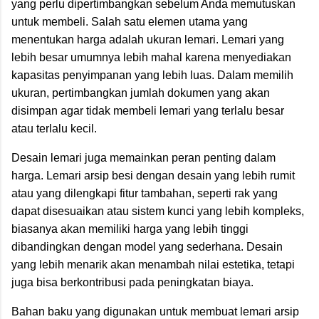
yang perlu dipertimbangkan sebelum Anda memutuskan
untuk membeli. Salah satu elemen utama yang
menentukan harga adalah ukuran lemari. Lemari yang
lebih besar umumnya lebih mahal karena menyediakan
kapasitas penyimpanan yang lebih luas. Dalam memilih
ukuran, pertimbangkan jumlah dokumen yang akan
disimpan agar tidak membeli lemari yang terlalu besar
atau terlalu kecil.
Desain lemari juga memainkan peran penting dalam
harga. Lemari arsip besi dengan desain yang lebih rumit
atau yang dilengkapi fitur tambahan, seperti rak yang
dapat disesuaikan atau sistem kunci yang lebih kompleks,
biasanya akan memiliki harga yang lebih tinggi
dibandingkan dengan model yang sederhana. Desain
yang lebih menarik akan menambah nilai estetika, tetapi
juga bisa berkontribusi pada peningkatan biaya.
Bahan baku yang digunakan untuk membuat lemari arsip