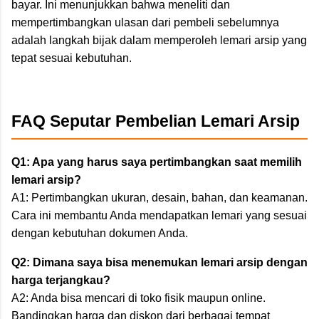
bayar. Ini menunjukkan bahwa meneliti dan
mempertimbangkan ulasan dari pembeli sebelumnya
adalah langkah bijak dalam memperoleh lemari arsip yang
tepat sesuai kebutuhan.
FAQ Seputar Pembelian Lemari Arsip
Q1: Apa yang harus saya pertimbangkan saat memilih
lemari arsip?
A1: Pertimbangkan ukuran, desain, bahan, dan keamanan.
Cara ini membantu Anda mendapatkan lemari yang sesuai
dengan kebutuhan dokumen Anda.
Q2: Dimana saya bisa menemukan lemari arsip dengan
harga terjangkau?
A2: Anda bisa mencari di toko fisik maupun online.
Bandingkan harga dan diskon dari berbagai tempat