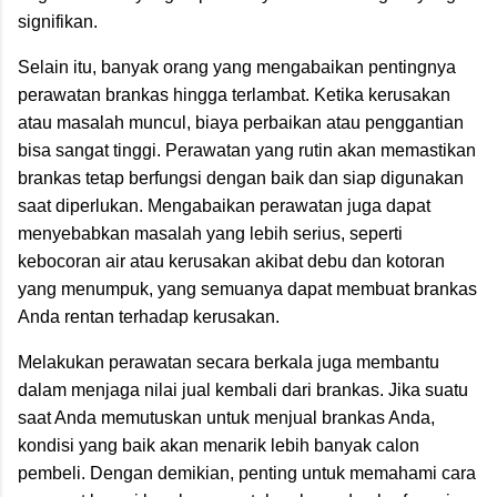
signifikan.
Selain itu, banyak orang yang mengabaikan pentingnya
perawatan brankas hingga terlambat. Ketika kerusakan
atau masalah muncul, biaya perbaikan atau penggantian
bisa sangat tinggi. Perawatan yang rutin akan memastikan
brankas tetap berfungsi dengan baik dan siap digunakan
saat diperlukan. Mengabaikan perawatan juga dapat
menyebabkan masalah yang lebih serius, seperti
kebocoran air atau kerusakan akibat debu dan kotoran
yang menumpuk, yang semuanya dapat membuat brankas
Anda rentan terhadap kerusakan.
Melakukan perawatan secara berkala juga membantu
dalam menjaga nilai jual kembali dari brankas. Jika suatu
saat Anda memutuskan untuk menjual brankas Anda,
kondisi yang baik akan menarik lebih banyak calon
pembeli. Dengan demikian, penting untuk memahami cara