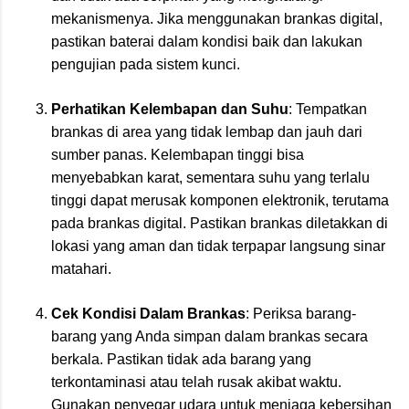
mekanismenya. Jika menggunakan brankas digital,
pastikan baterai dalam kondisi baik dan lakukan
pengujian pada sistem kunci.
Perhatikan Kelembapan dan Suhu
: Tempatkan
brankas di area yang tidak lembap dan jauh dari
sumber panas. Kelembapan tinggi bisa
menyebabkan karat, sementara suhu yang terlalu
tinggi dapat merusak komponen elektronik, terutama
pada brankas digital. Pastikan brankas diletakkan di
lokasi yang aman dan tidak terpapar langsung sinar
matahari.
Cek Kondisi Dalam Brankas
: Periksa barang-
barang yang Anda simpan dalam brankas secara
berkala. Pastikan tidak ada barang yang
terkontaminasi atau telah rusak akibat waktu.
Gunakan penyegar udara untuk menjaga kebersihan