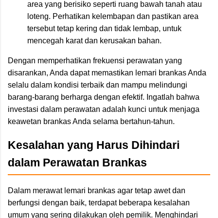
area yang berisiko seperti ruang bawah tanah atau
loteng. Perhatikan kelembapan dan pastikan area
tersebut tetap kering dan tidak lembap, untuk
mencegah karat dan kerusakan bahan.
Dengan memperhatikan frekuensi perawatan yang
disarankan, Anda dapat memastikan lemari brankas Anda
selalu dalam kondisi terbaik dan mampu melindungi
barang-barang berharga dengan efektif. Ingatlah bahwa
investasi dalam perawatan adalah kunci untuk menjaga
keawetan brankas Anda selama bertahun-tahun.
Kesalahan yang Harus Dihindari
dalam Perawatan Brankas
Dalam merawat lemari brankas agar tetap awet dan
berfungsi dengan baik, terdapat beberapa kesalahan
umum yang sering dilakukan oleh pemilik. Menghindari