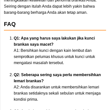
meningkatkan keawetan dan performa brankas Anda.
Seiring dengan itulah Anda dapat lebih yakin bahwa
barang-barang berharga Anda akan tetap aman.
FAQ
Q1: Apa yang harus saya lakukan jika kunci
brankas saya macet?
A1: Bersihkan kunci dengan kain lembut dan
semprotkan pelumas khusus untuk kunci untuk
mengatasi masalah tersebut.
Q2: Seberapa sering saya perlu membersihkan
lemari brankas?
A2: Anda disarankan untuk membersihkan lemari
brankas setidaknya sekali sebulan untuk menjaga
kondisi prima.