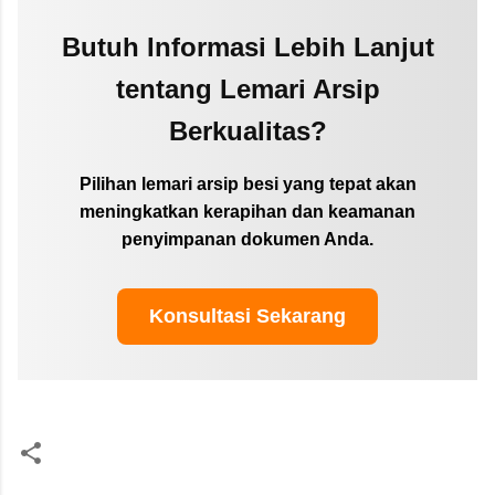
Butuh Informasi Lebih Lanjut
tentang Lemari Arsip
Berkualitas?
Pilihan lemari arsip besi yang tepat akan
meningkatkan kerapihan dan keamanan
penyimpanan dokumen Anda.
Konsultasi Sekarang