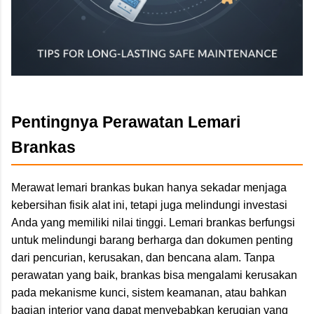
Pentingnya Perawatan Lemari
Brankas
Merawat lemari brankas bukan hanya sekadar menjaga
kebersihan fisik alat ini, tetapi juga melindungi investasi
Anda yang memiliki nilai tinggi. Lemari brankas berfungsi
untuk melindungi barang berharga dan dokumen penting
dari pencurian, kerusakan, dan bencana alam. Tanpa
perawatan yang baik, brankas bisa mengalami kerusakan
pada mekanisme kunci, sistem keamanan, atau bahkan
bagian interior yang dapat menyebabkan kerugian yang