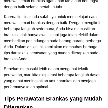
merawat lemari brankas agar tahan lama dan berfungsi
dengan baik selama bertahun-tahun.
Karena itu, tidak ada salahnya untuk mempelajari cara
merawat lemari brankas dengan baik. Dengan mengikuti
beberapa langkah sederhana, Anda bisa memastikan
brankas tidak hanya awet, tetapi juga tetap efektif dalam
memberikan perlindungan pada barang-barang berharga
Anda. Dalam artikel ini, kami akan membahas berbagai
tips dan teknik perawatan yang mudah diterapkan pada
brankas Anda.
Sebelum memasuki lebih dalam mengenai teknik
perawatan, mari kita eksplorasi beberapa langkah dasar
yang dapat meningkatkan umur brankas dan menjaga
performanya tetap optimal.
Tips Perawatan Brankas yang Mudah
Diterapkan