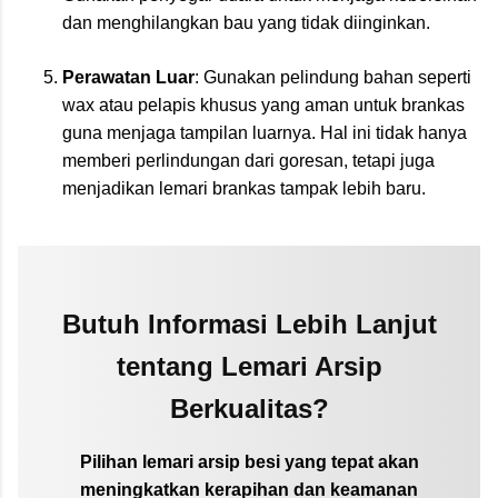
dan menghilangkan bau yang tidak diinginkan.
Perawatan Luar
: Gunakan pelindung bahan seperti
wax atau pelapis khusus yang aman untuk brankas
guna menjaga tampilan luarnya. Hal ini tidak hanya
memberi perlindungan dari goresan, tetapi juga
menjadikan lemari brankas tampak lebih baru.
Butuh Informasi Lebih Lanjut
tentang Lemari Arsip
Berkualitas?
Pilihan lemari arsip besi yang tepat akan
meningkatkan kerapihan dan keamanan