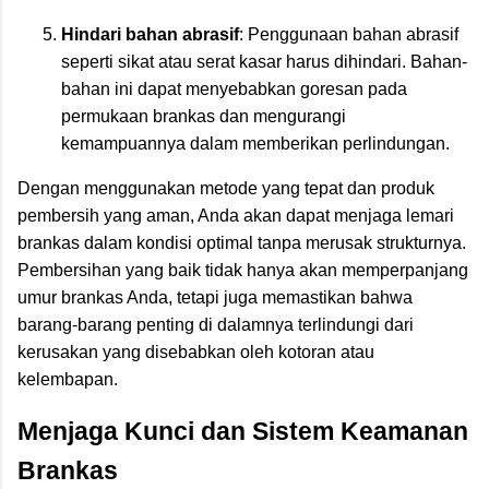
Hindari bahan abrasif
: Penggunaan bahan abrasif
seperti sikat atau serat kasar harus dihindari. Bahan-
bahan ini dapat menyebabkan goresan pada
permukaan brankas dan mengurangi
kemampuannya dalam memberikan perlindungan.
Dengan menggunakan metode yang tepat dan produk
pembersih yang aman, Anda akan dapat menjaga lemari
brankas dalam kondisi optimal tanpa merusak strukturnya.
Pembersihan yang baik tidak hanya akan memperpanjang
umur brankas Anda, tetapi juga memastikan bahwa
barang-barang penting di dalamnya terlindungi dari
kerusakan yang disebabkan oleh kotoran atau
kelembapan.
Menjaga Kunci dan Sistem Keamanan
Brankas