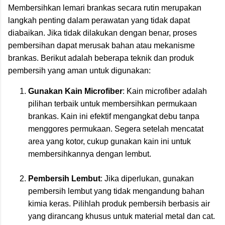
Membersihkan lemari brankas secara rutin merupakan
langkah penting dalam perawatan yang tidak dapat
diabaikan. Jika tidak dilakukan dengan benar, proses
pembersihan dapat merusak bahan atau mekanisme
brankas. Berikut adalah beberapa teknik dan produk
pembersih yang aman untuk digunakan:
Gunakan Kain Microfiber
: Kain microfiber adalah
pilihan terbaik untuk membersihkan permukaan
brankas. Kain ini efektif mengangkat debu tanpa
menggores permukaan. Segera setelah mencatat
area yang kotor, cukup gunakan kain ini untuk
membersihkannya dengan lembut.
Pembersih Lembut
: Jika diperlukan, gunakan
pembersih lembut yang tidak mengandung bahan
kimia keras. Pilihlah produk pembersih berbasis air
yang dirancang khusus untuk material metal dan cat.