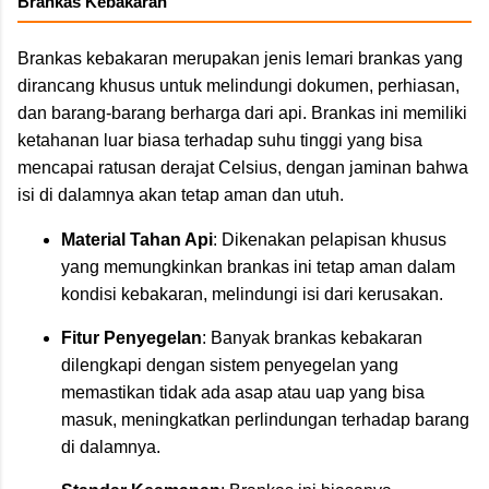
Brankas Kebakaran
Brankas kebakaran merupakan jenis lemari brankas yang
dirancang khusus untuk melindungi dokumen, perhiasan,
dan barang-barang berharga dari api. Brankas ini memiliki
ketahanan luar biasa terhadap suhu tinggi yang bisa
mencapai ratusan derajat Celsius, dengan jaminan bahwa
isi di dalamnya akan tetap aman dan utuh.
Material Tahan Api
: Dikenakan pelapisan khusus
yang memungkinkan brankas ini tetap aman dalam
kondisi kebakaran, melindungi isi dari kerusakan.
Fitur Penyegelan
: Banyak brankas kebakaran
dilengkapi dengan sistem penyegelan yang
memastikan tidak ada asap atau uap yang bisa
masuk, meningkatkan perlindungan terhadap barang
di dalamnya.