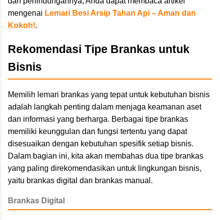
dan perlindungannya, Anda dapat membaca artikel
mengenai
Lemari Besi Arsip Tahan Api – Aman dan
Kokoh!
.
Rekomendasi Tipe Brankas untuk
Bisnis
Memilih lemari brankas yang tepat untuk kebutuhan bisnis
adalah langkah penting dalam menjaga keamanan aset
dan informasi yang berharga. Berbagai tipe brankas
memiliki keunggulan dan fungsi tertentu yang dapat
disesuaikan dengan kebutuhan spesifik setiap bisnis.
Dalam bagian ini, kita akan membahas dua tipe brankas
yang paling direkomendasikan untuk lingkungan bisnis,
yaitu brankas digital dan brankas manual.
Brankas Digital