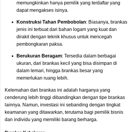
memungkinkan hanya pemilik yang terdaftar yang
dapat mengakses isinya.
Konstruksi Tahan Pembobolan
: Biasanya, brankas
jenis ini terbuat dari bahan logam yang kuat dan
dirakit dengan teknik khusus untuk mencegah
pembongkaran paksa.
Berukuran Beragam
: Tersedia dalam berbagai
ukuran, dari brankas kecil yang bisa disimpan di
dalam lemari, hingga brankas besar yang
memerlukan ruang lebih.
Kelemahan dari brankas ini adalah harganya yang
cenderung lebih tinggi dibandingkan dengan tipe brankas
lainnya. Namun, investasi ini sebanding dengan tingkat
keamanan yang ditawarkan, terutama bagi pemilik bisnis
dan individu yang memiliki barang berharga.