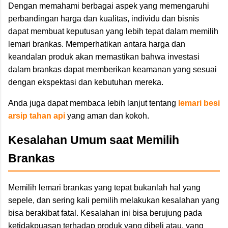
Dengan memahami berbagai aspek yang memengaruhi
perbandingan harga dan kualitas, individu dan bisnis
dapat membuat keputusan yang lebih tepat dalam memilih
lemari brankas. Memperhatikan antara harga dan
keandalan produk akan memastikan bahwa investasi
dalam brankas dapat memberikan keamanan yang sesuai
dengan ekspektasi dan kebutuhan mereka.
Anda juga dapat membaca lebih lanjut tentang
lemari besi
arsip tahan api
yang aman dan kokoh.
Kesalahan Umum saat Memilih
Brankas
Memilih lemari brankas yang tepat bukanlah hal yang
sepele, dan sering kali pemilih melakukan kesalahan yang
bisa berakibat fatal. Kesalahan ini bisa berujung pada
ketidakpuasan terhadap produk yang dibeli atau, yang