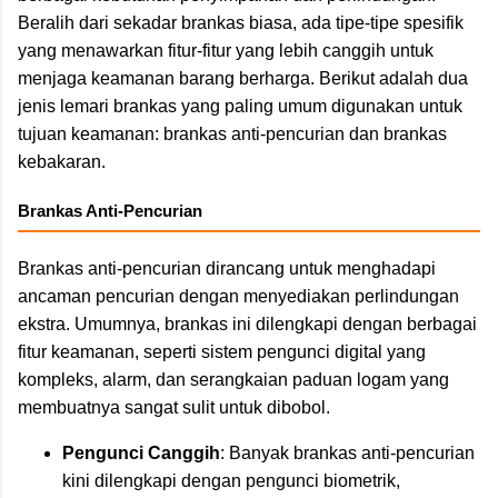
Beralih dari sekadar brankas biasa, ada tipe-tipe spesifik
yang menawarkan fitur-fitur yang lebih canggih untuk
menjaga keamanan barang berharga. Berikut adalah dua
jenis lemari brankas yang paling umum digunakan untuk
tujuan keamanan: brankas anti-pencurian dan brankas
kebakaran.
Brankas Anti-Pencurian
Brankas anti-pencurian dirancang untuk menghadapi
ancaman pencurian dengan menyediakan perlindungan
ekstra. Umumnya, brankas ini dilengkapi dengan berbagai
fitur keamanan, seperti sistem pengunci digital yang
kompleks, alarm, dan serangkaian paduan logam yang
membuatnya sangat sulit untuk dibobol.
Pengunci Canggih
: Banyak brankas anti-pencurian
kini dilengkapi dengan pengunci biometrik,