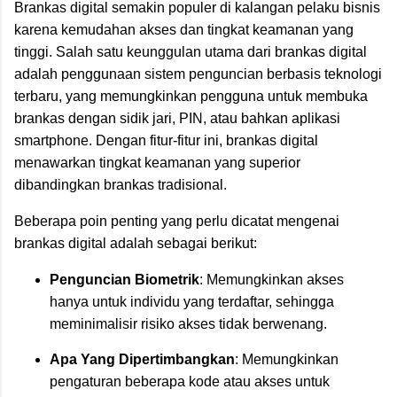
Brankas digital semakin populer di kalangan pelaku bisnis
karena kemudahan akses dan tingkat keamanan yang
tinggi. Salah satu keunggulan utama dari brankas digital
adalah penggunaan sistem penguncian berbasis teknologi
terbaru, yang memungkinkan pengguna untuk membuka
brankas dengan sidik jari, PIN, atau bahkan aplikasi
smartphone. Dengan fitur-fitur ini, brankas digital
menawarkan tingkat keamanan yang superior
dibandingkan brankas tradisional.
Beberapa poin penting yang perlu dicatat mengenai
brankas digital adalah sebagai berikut:
Penguncian Biometrik
: Memungkinkan akses
hanya untuk individu yang terdaftar, sehingga
meminimalisir risiko akses tidak berwenang.
Apa Yang Dipertimbangkan
: Memungkinkan
pengaturan beberapa kode atau akses untuk