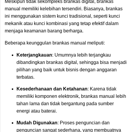
Meskipun tidak sekompleks brankas digital, brankas
manual memiliki kelebihan tersendiri. Biasanya, brankas
ini menggunakan sistem kunci tradisional, seperti kunci
mekanik atau kunci kombinasi yang tetap efektif dalam
menjaga keamanan barang berharga.
Beberapa keunggulan brankas manual meliputi:
Keterjangkauan
: Umumnya lebih terjangkau
dibandingkan brankas digital, sehingga bisa menjadi
pilihan yang baik untuk bisnis dengan anggaran
terbatas.
Kesederhanaan dan Ketahanan
: Karena tidak
memiliki komponen elektronik, brankas manual lebih
tahan lama dan tidak bergantung pada sumber
energi atau baterai.
Mudah Digunakan
: Proses penguncian dan
penguncian sangat sederhana, yang membuatnya