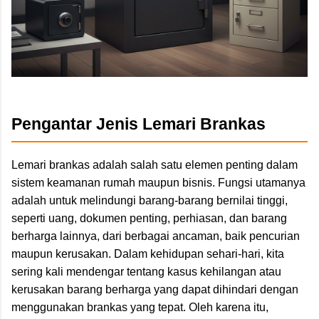
Pengantar Jenis Lemari Brankas
Lemari brankas adalah salah satu elemen penting dalam
sistem keamanan rumah maupun bisnis. Fungsi utamanya
adalah untuk melindungi barang-barang bernilai tinggi,
seperti uang, dokumen penting, perhiasan, dan barang
berharga lainnya, dari berbagai ancaman, baik pencurian
maupun kerusakan. Dalam kehidupan sehari-hari, kita
sering kali mendengar tentang kasus kehilangan atau
kerusakan barang berharga yang dapat dihindari dengan
menggunakan brankas yang tepat. Oleh karena itu,