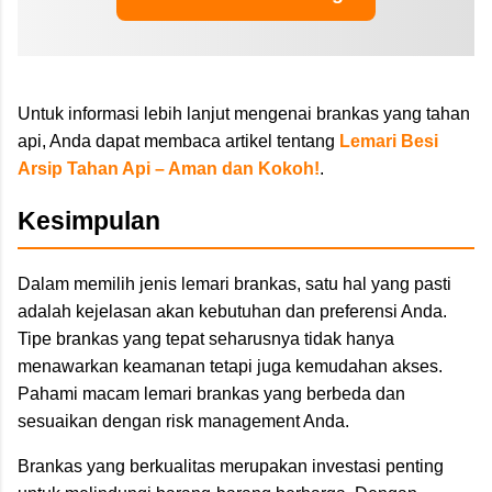
Untuk informasi lebih lanjut mengenai brankas yang tahan
api, Anda dapat membaca artikel tentang
Lemari Besi
Arsip Tahan Api – Aman dan Kokoh!
.
Kesimpulan
Dalam memilih jenis lemari brankas, satu hal yang pasti
adalah kejelasan akan kebutuhan dan preferensi Anda.
Tipe brankas yang tepat seharusnya tidak hanya
menawarkan keamanan tetapi juga kemudahan akses.
Pahami macam lemari brankas yang berbeda dan
sesuaikan dengan risk management Anda.
Brankas yang berkualitas merupakan investasi penting