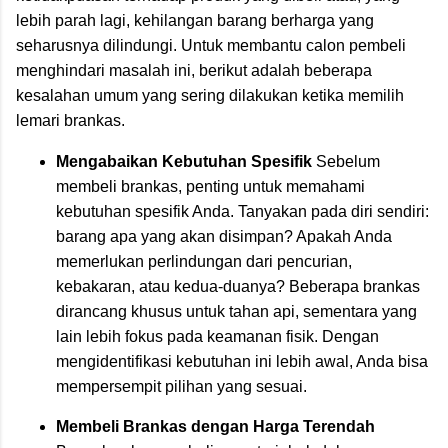
lebih parah lagi, kehilangan barang berharga yang
seharusnya dilindungi. Untuk membantu calon pembeli
menghindari masalah ini, berikut adalah beberapa
kesalahan umum yang sering dilakukan ketika memilih
lemari brankas.
Mengabaikan Kebutuhan Spesifik
Sebelum
membeli brankas, penting untuk memahami
kebutuhan spesifik Anda. Tanyakan pada diri sendiri:
barang apa yang akan disimpan? Apakah Anda
memerlukan perlindungan dari pencurian,
kebakaran, atau kedua-duanya? Beberapa brankas
dirancang khusus untuk tahan api, sementara yang
lain lebih fokus pada keamanan fisik. Dengan
mengidentifikasi kebutuhan ini lebih awal, Anda bisa
mempersempit pilihan yang sesuai.
Membeli Brankas dengan Harga Terendah