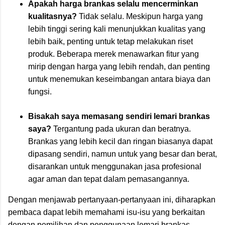
Apakah harga brankas selalu mencerminkan
kualitasnya?
Tidak selalu. Meskipun harga yang
lebih tinggi sering kali menunjukkan kualitas yang
lebih baik, penting untuk tetap melakukan riset
produk. Beberapa merek menawarkan fitur yang
mirip dengan harga yang lebih rendah, dan penting
untuk menemukan keseimbangan antara biaya dan
fungsi.
Bisakah saya memasang sendiri lemari brankas
saya?
Tergantung pada ukuran dan beratnya.
Brankas yang lebih kecil dan ringan biasanya dapat
dipasang sendiri, namun untuk yang besar dan berat,
disarankan untuk menggunakan jasa profesional
agar aman dan tepat dalam pemasangannya.
Dengan menjawab pertanyaan-pertanyaan ini, diharapkan
pembaca dapat lebih memahami isu-isu yang berkaitan
dengan pemilihan dan penggunaan lemari brankas.