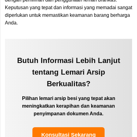
Keputusan yang tepat dan informasi yang memadai sangat
diperlukan untuk memastikan keamanan barang berharga
Anda.
Butuh Informasi Lebih Lanjut
tentang Lemari Arsip
Berkualitas?
Pilihan lemari arsip besi yang tepat akan
meningkatkan kerapihan dan keamanan
penyimpanan dokumen Anda.
Konsultasi Sekarang