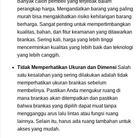
Banyak calon pembeli yang terjebak dalam
perangkap harga. Mengandalkan barang yang paling
murah bisa mengakibatkan risiko kehilangan barang
berharga. Sangat penting untuk mempertimbangkan
kualitas, bahan, dan fitur keamanan yang ditawarkan
brankas. Sering kali, harga yang lebih tinggi
mencerminkan kualitas yang lebih baik dan teknologi
yang lebih canggih.
Tidak Memperhatikan Ukuran dan Dimensi
Salah
satu kesalahan yang sering dilakukan adalah tidak
memperhatikan ukuran brankas sebelum
membelinya. Pastikan Anda mengukur ruang di
mana brankas akan ditempatkan dan pastikan
bahwa brankas yang dipilih dapat muat tanpa
mengganggu arus lalu lintas atau fungsi ruang
lainnya. Selain itu, harus ada ruang tambahan untuk
akses yang mudah.