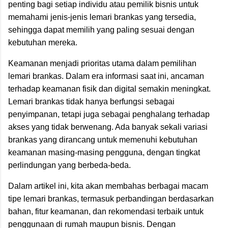
penting bagi setiap individu atau pemilik bisnis untuk
memahami jenis-jenis lemari brankas yang tersedia,
sehingga dapat memilih yang paling sesuai dengan
kebutuhan mereka.
Keamanan menjadi prioritas utama dalam pemilihan
lemari brankas. Dalam era informasi saat ini, ancaman
terhadap keamanan fisik dan digital semakin meningkat.
Lemari brankas tidak hanya berfungsi sebagai
penyimpanan, tetapi juga sebagai penghalang terhadap
akses yang tidak berwenang. Ada banyak sekali variasi
brankas yang dirancang untuk memenuhi kebutuhan
keamanan masing-masing pengguna, dengan tingkat
perlindungan yang berbeda-beda.
Dalam artikel ini, kita akan membahas berbagai macam
tipe lemari brankas, termasuk perbandingan berdasarkan
bahan, fitur keamanan, dan rekomendasi terbaik untuk
penggunaan di rumah maupun bisnis. Dengan