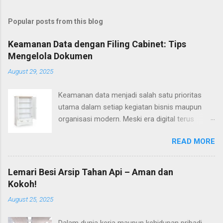
Popular posts from this blog
Keamanan Data dengan Filing Cabinet: Tips
Mengelola Dokumen
August 29, 2025
Keamanan data menjadi salah satu prioritas
utama dalam setiap kegiatan bisnis maupun
organisasi modern. Meski era digital terus
berkembang pesat, dokumen fisik tetap
READ MORE
memiliki peran yang penting. Banyak dokumen
sensitif, mulai dari kontrak, catatan keuangan,
hingga informasi personal, yang harus dikelola
Lemari Besi Arsip Tahan Api – Aman dan
secara aman. Di sinilah keamanan data dengan
Kokoh!
filing cabinet hadir sebagai solusi sederhana
August 25, 2025
namun efektif untuk menjaga kerahasiaan
dokumen. Lebih jauh, perabot ini menjadi bagian