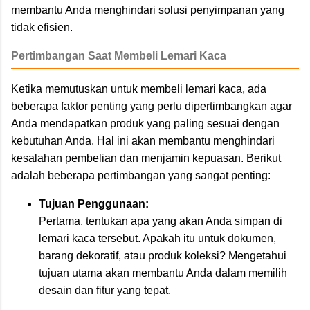
membantu Anda menghindari solusi penyimpanan yang
tidak efisien.
Pertimbangan Saat Membeli Lemari Kaca
Ketika memutuskan untuk membeli lemari kaca, ada
beberapa faktor penting yang perlu dipertimbangkan agar
Anda mendapatkan produk yang paling sesuai dengan
kebutuhan Anda. Hal ini akan membantu menghindari
kesalahan pembelian dan menjamin kepuasan. Berikut
adalah beberapa pertimbangan yang sangat penting:
Tujuan Penggunaan:
Pertama, tentukan apa yang akan Anda simpan di
lemari kaca tersebut. Apakah itu untuk dokumen,
barang dekoratif, atau produk koleksi? Mengetahui
tujuan utama akan membantu Anda dalam memilih
desain dan fitur yang tepat.