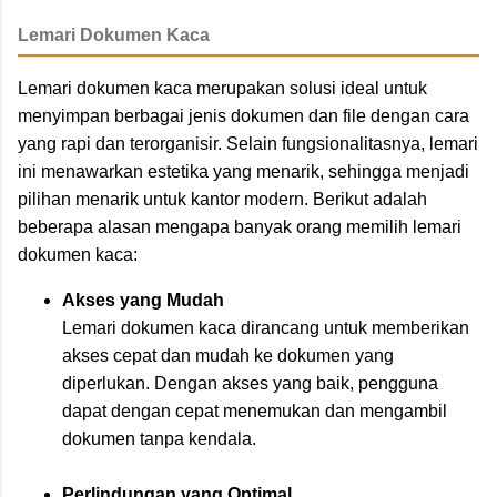
Lemari Dokumen Kaca
Lemari dokumen kaca merupakan solusi ideal untuk
menyimpan berbagai jenis dokumen dan file dengan cara
yang rapi dan terorganisir. Selain fungsionalitasnya, lemari
ini menawarkan estetika yang menarik, sehingga menjadi
pilihan menarik untuk kantor modern. Berikut adalah
beberapa alasan mengapa banyak orang memilih lemari
dokumen kaca:
Akses yang Mudah
Lemari dokumen kaca dirancang untuk memberikan
akses cepat dan mudah ke dokumen yang
diperlukan. Dengan akses yang baik, pengguna
dapat dengan cepat menemukan dan mengambil
dokumen tanpa kendala.
Perlindungan yang Optimal