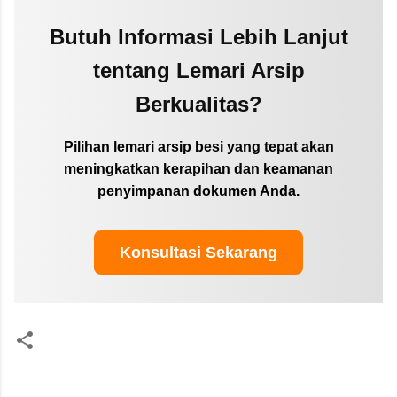
Butuh Informasi Lebih Lanjut
tentang Lemari Arsip
Berkualitas?
Pilihan lemari arsip besi yang tepat akan
meningkatkan kerapihan dan keamanan
penyimpanan dokumen Anda.
Konsultasi Sekarang
C