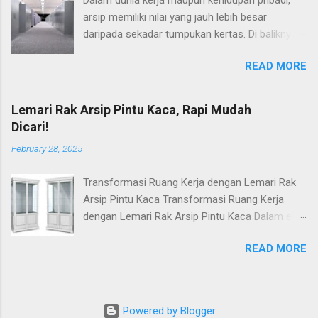
Dalam dunia kerja maupun kehidupan pribadi,
integral dari sistem keamanan arsip
arsip memiliki nilai yang jauh lebih besar
perusahaan. Tidak sedikit organisasi yang
daripada sekadar tumpukan kertas. Di baliknya
masih mengandalkan cara manual ini karena
tersimpan data berharga, dokumen kontrak,
terbukti praktis sekaligus efisien. Perusahaan
READ MORE
hingga catatan penting yang bisa menentukan
besar hingga kantor kecil seringkali menghadapi
arah bisnis dan keputusan besar. Namun,
kendala terkait manajemen arsip. Dokumen
banyak orang sering meremehkan pentingnya
yang berantakan, hilang, atau rusak menjadi
Lemari Rak Arsip Pintu Kaca, Rapi Mudah
perlindungan arsip dari ancaman yang tidak
masalah klasik yang bisa menimbulkan kerugian
Dicari!
terduga. Kebakaran, banjir, atau bahkan tindak
serius. Dengan strategi pengarsipan yang benar
February 28, 2025
pencurian dapat menghapus segala hal yang
serta didukung filing cabinet berkualitas,
tersimpan dalam hitungan menit. Situasi inilah
masalah ini bisa diminimalisir. Bahkan, sistem
Transformasi Ruang Kerja dengan Lemari Rak
yang membuat kebutuhan akan lemari besi
pengarsipan sederhana pun ...
Arsip Pintu Kaca Transformasi Ruang Kerja
arsip tahan api menjadi semakin mendesak.
dengan Lemari Rak Arsip Pintu Kaca Dalam era
Produk ini tidak hanya dirancang untuk
profesionalisme yang semakin berkembang,
menyimpan, tetapi juga melindungi dari resiko
READ MORE
ruang kerja tidak lagi sekedar menjadi tempat
paling ekstrem yang bisa menghancurkan
untuk menyelesaikan tugas-tugas administratif.
dokumen berharga. Keunggulan utama dari
Sebuah ruang kerja yang tertata dengan baik
lemari jenis ini terletak pada kemampuannya
mampu meningkatkan produktivitas,
menghadapi suhu tinggi tanpa merusak isi di
Powered by Blogger