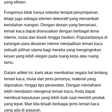
yang efisien.
Fungsinya tidak hanya sekedar tempat penyimpanan,
tetapi juga sebagai elemen dekoratif yang menambah
keindahan ruangan. Dengan desain yang bervariasi,
lemari kaca dapat disesuaikan dengan berbagai tema
interior, mulai dari klasik hingga modern. Popularitasnya di
kalangan para desainer interior menjadikan lemari kaca
sebuah pilihan utama bagi mereka yang menginginkan
kesan yang lebih elegan pada ruang kerja atau ruang
tamu.
Dalam artikel ini, kami akan membahas segala hal tentang
lemari kaca, mulai dari jenis-jenisnya, material yang
digunakan, hingga tips perawatan. Dengan memahami
lebih mendalam mengenai lemari kaca, Anda dapat
membuat keputusan yang lebih baik saat memilih produk
yang tepat. Mari kita telaah berbagai jenis lemari kaca
yang ada di pasaran.