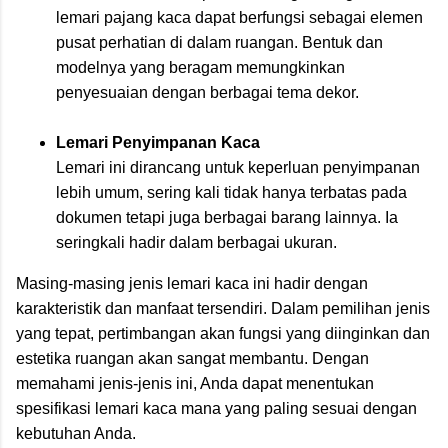
lemari pajang kaca dapat berfungsi sebagai elemen
pusat perhatian di dalam ruangan. Bentuk dan
modelnya yang beragam memungkinkan
penyesuaian dengan berbagai tema dekor.
Lemari Penyimpanan Kaca
Lemari ini dirancang untuk keperluan penyimpanan
lebih umum, sering kali tidak hanya terbatas pada
dokumen tetapi juga berbagai barang lainnya. Ia
seringkali hadir dalam berbagai ukuran.
Masing-masing jenis lemari kaca ini hadir dengan
karakteristik dan manfaat tersendiri. Dalam pemilihan jenis
yang tepat, pertimbangan akan fungsi yang diinginkan dan
estetika ruangan akan sangat membantu. Dengan
memahami jenis-jenis ini, Anda dapat menentukan
spesifikasi lemari kaca mana yang paling sesuai dengan
kebutuhan Anda.