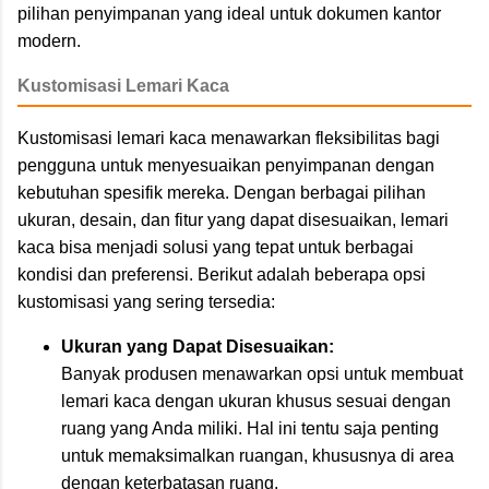
pilihan penyimpanan yang ideal untuk dokumen kantor
modern.
Kustomisasi Lemari Kaca
Kustomisasi lemari kaca menawarkan fleksibilitas bagi
pengguna untuk menyesuaikan penyimpanan dengan
kebutuhan spesifik mereka. Dengan berbagai pilihan
ukuran, desain, dan fitur yang dapat disesuaikan, lemari
kaca bisa menjadi solusi yang tepat untuk berbagai
kondisi dan preferensi. Berikut adalah beberapa opsi
kustomisasi yang sering tersedia:
Ukuran yang Dapat Disesuaikan:
Banyak produsen menawarkan opsi untuk membuat
lemari kaca dengan ukuran khusus sesuai dengan
ruang yang Anda miliki. Hal ini tentu saja penting
untuk memaksimalkan ruangan, khususnya di area
dengan keterbatasan ruang.