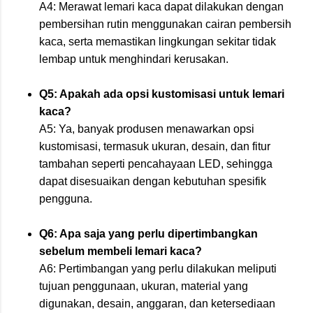
A4: Merawat lemari kaca dapat dilakukan dengan
pembersihan rutin menggunakan cairan pembersih
kaca, serta memastikan lingkungan sekitar tidak
lembap untuk menghindari kerusakan.
Q5: Apakah ada opsi kustomisasi untuk lemari
kaca?
A5: Ya, banyak produsen menawarkan opsi
kustomisasi, termasuk ukuran, desain, dan fitur
tambahan seperti pencahayaan LED, sehingga
dapat disesuaikan dengan kebutuhan spesifik
pengguna.
Q6: Apa saja yang perlu dipertimbangkan
sebelum membeli lemari kaca?
A6: Pertimbangan yang perlu dilakukan meliputi
tujuan penggunaan, ukuran, material yang
digunakan, desain, anggaran, dan ketersediaan