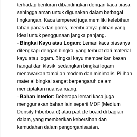
terhadap benturan dibandingkan dengan kaca biasa,
sehingga aman untuk digunakan dalam berbagai
lingkungan. Kaca tempered juga memiliki kelebihan
tahan panas dan gores, membuatnya pilihan yang
ideal untuk penggunaan jangka panjang.
-
Bingkai Kayu atau Logam:
Lemari kaca biasanya
dilengkapi dengan bingkai yang terbuat dari material
kayu atau logam. Bingkai kayu memberikan kesan
hangat dan klasik, sedangkan bingkai logam
menawarkan tampilan modern dan minimalis. Pilihan
material bingkai sangat berpengaruh dalam
menciptakan nuansa ruang.
-
Bahan Interior:
Beberapa lemari kaca juga
menggunakan bahan lain seperti MDF (Medium
Density Fiberboard) atau particle board di bagian
dalam, yang memberikan kebersihan dan
kemudahan dalam pengorganisasian.