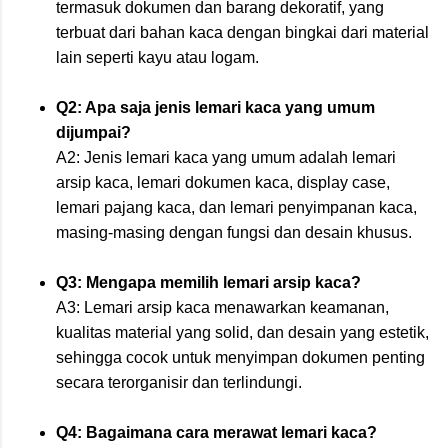
termasuk dokumen dan barang dekoratif, yang
terbuat dari bahan kaca dengan bingkai dari material
lain seperti kayu atau logam.
Q2: Apa saja jenis lemari kaca yang umum
dijumpai?
A2: Jenis lemari kaca yang umum adalah lemari
arsip kaca, lemari dokumen kaca, display case,
lemari pajang kaca, dan lemari penyimpanan kaca,
masing-masing dengan fungsi dan desain khusus.
Q3: Mengapa memilih lemari arsip kaca?
A3: Lemari arsip kaca menawarkan keamanan,
kualitas material yang solid, dan desain yang estetik,
sehingga cocok untuk menyimpan dokumen penting
secara terorganisir dan terlindungi.
Q4: Bagaimana cara merawat lemari kaca?