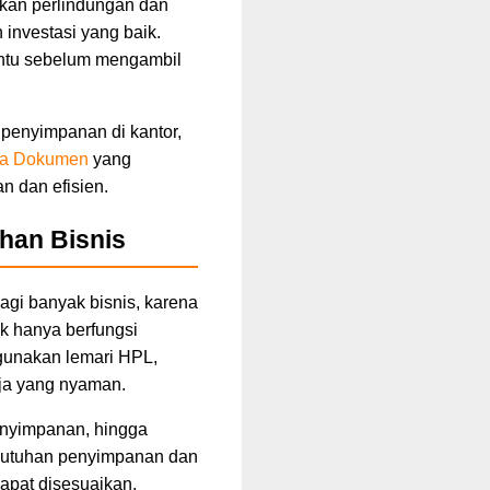
kan perlindungan dan
 investasi yang baik.
entu sebelum mengambil
 penyimpanan di kantor,
ola Dokumen
yang
 dan efisien.
han Bisnis
agi banyak bisnis, karena
ak hanya berfungsi
ggunakan lemari HPL,
ja yang nyaman.
penyimpanan, hingga
ebutuhan penyimpanan dan
dapat disesuaikan,