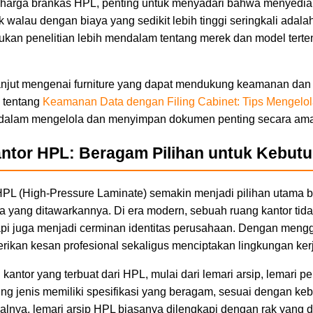
harga brankas HPL, penting untuk menyadari bahwa menyedia
walau dengan biaya yang sedikit lebih tinggi seringkali adalah
ukan penelitian lebih mendalam tentang merek dan model tert
lanjut mengenai furniture yang dapat mendukung keamanan dan
 tentang
Keamanan Data dengan Filing Cabinet: Tips Mengel
f dalam mengelola dan menyimpan dokumen penting secara aman
ntor HPL: Beragam Pilihan untuk Kebutu
PL (High-Pressure Laminate) semakin menjadi pilihan utama b
ika yang ditawarkannya. Di era modern, sebuah ruang kantor tid
tapi juga menjadi cerminan identitas perusahaan. Dengan men
ikan kesan profesional sekaligus menciptakan lingkungan ker
 kantor yang terbuat dari HPL, mulai dari lemari arsip, lemari 
ing jenis memiliki spesifikasi yang beragam, sesuai dengan k
isalnya, lemari arsip HPL biasanya dilengkapi dengan rak yang 