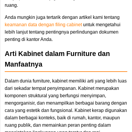
ruang.
Anda mungkin juga tertarik dengan artikel kami tentang
keamanan data dengan filing cabinet
untuk mengetahui
lebih lanjut tentang pentingnya perlindungan dokumen
penting di kantor Anda.
Arti Kabinet dalam Furniture dan
Manfaatnya
Dalam dunia furniture, kabinet memiliki arti yang lebih luas
dari sekadar tempat penyimpanan. Kabinet merupakan
komponen struktural yang berfungsi menyimpan,
mengorganisir, dan menampilkan berbagai barang dengan
cara yang estetik dan fungsional. Kabinet kerap digunakan
dalam berbagai konteks, baik di rumah, kantor, maupun
ruang publik, dan memainkan peran penting dalam