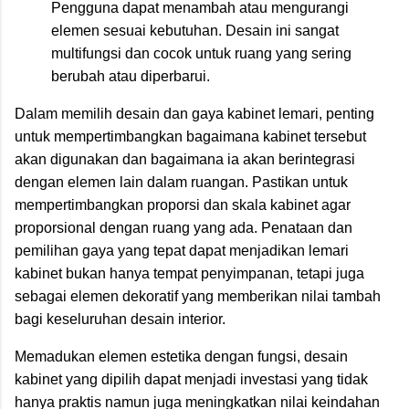
Pengguna dapat menambah atau mengurangi
elemen sesuai kebutuhan. Desain ini sangat
multifungsi dan cocok untuk ruang yang sering
berubah atau diperbarui.
Dalam memilih desain dan gaya kabinet lemari, penting
untuk mempertimbangkan bagaimana kabinet tersebut
akan digunakan dan bagaimana ia akan berintegrasi
dengan elemen lain dalam ruangan. Pastikan untuk
mempertimbangkan proporsi dan skala kabinet agar
proporsional dengan ruang yang ada. Penataan dan
pemilihan gaya yang tepat dapat menjadikan lemari
kabinet bukan hanya tempat penyimpanan, tetapi juga
sebagai elemen dekoratif yang memberikan nilai tambah
bagi keseluruhan desain interior.
Memadukan elemen estetika dengan fungsi, desain
kabinet yang dipilih dapat menjadi investasi yang tidak
hanya praktis namun juga meningkatkan nilai keindahan