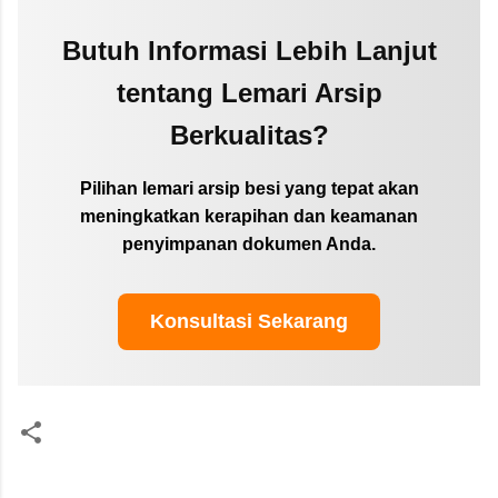
Butuh Informasi Lebih Lanjut
tentang Lemari Arsip
Berkualitas?
Pilihan lemari arsip besi yang tepat akan
meningkatkan kerapihan dan keamanan
penyimpanan dokumen Anda.
Konsultasi Sekarang
C