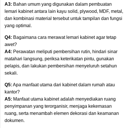
A3:
Bahan umum yang digunakan dalam pembuatan
lemari kabinet antara lain kayu solid, plywood, MDF, metal,
dan kombinasi material tersebut untuk tampilan dan fungsi
yang optimal.
Q4:
Bagaimana cara merawat lemari kabinet agar tetap
awet?
A4:
Perawatan meliputi pembersihan rutin, hindari sinar
matahari langsung, periksa keterikatan pintu, gunakan
pelapis, dan lakukan pembersihan menyeluruh setahun
sekali.
Q5:
Apa manfaat utama dari kabinet dalam rumah atau
kantor?
A5:
Manfaat utama kabinet adalah menyediakan ruang
penyimpanan yang terorganisir, menjaga kekemasan
ruang, serta menambah elemen dekorasi dan keamanan
dokumen.