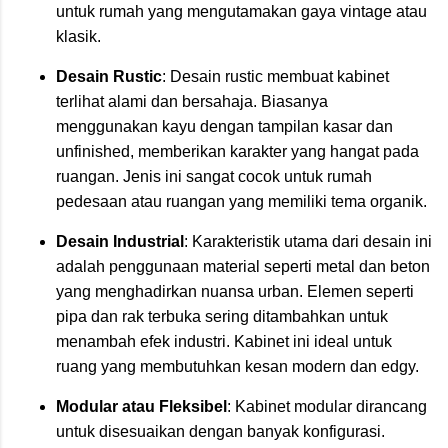
untuk rumah yang mengutamakan gaya vintage atau
klasik.
Desain Rustic
: Desain rustic membuat kabinet
terlihat alami dan bersahaja. Biasanya
menggunakan kayu dengan tampilan kasar dan
unfinished, memberikan karakter yang hangat pada
ruangan. Jenis ini sangat cocok untuk rumah
pedesaan atau ruangan yang memiliki tema organik.
Desain Industrial
: Karakteristik utama dari desain ini
adalah penggunaan material seperti metal dan beton
yang menghadirkan nuansa urban. Elemen seperti
pipa dan rak terbuka sering ditambahkan untuk
menambah efek industri. Kabinet ini ideal untuk
ruang yang membutuhkan kesan modern dan edgy.
Modular atau Fleksibel
: Kabinet modular dirancang
untuk disesuaikan dengan banyak konfigurasi.