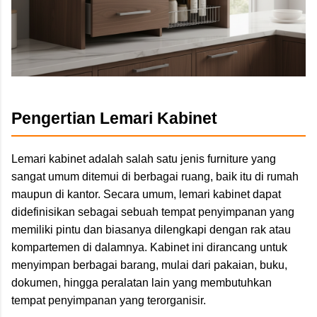
Pengertian Lemari Kabinet
Lemari kabinet adalah salah satu jenis furniture yang
sangat umum ditemui di berbagai ruang, baik itu di rumah
maupun di kantor. Secara umum, lemari kabinet dapat
didefinisikan sebagai sebuah tempat penyimpanan yang
memiliki pintu dan biasanya dilengkapi dengan rak atau
kompartemen di dalamnya. Kabinet ini dirancang untuk
menyimpan berbagai barang, mulai dari pakaian, buku,
dokumen, hingga peralatan lain yang membutuhkan
tempat penyimpanan yang terorganisir.