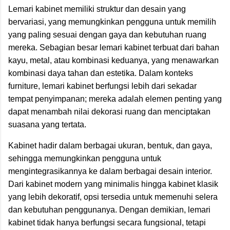
Lemari kabinet memiliki struktur dan desain yang
bervariasi, yang memungkinkan pengguna untuk memilih
yang paling sesuai dengan gaya dan kebutuhan ruang
mereka. Sebagian besar lemari kabinet terbuat dari bahan
kayu, metal, atau kombinasi keduanya, yang menawarkan
kombinasi daya tahan dan estetika. Dalam konteks
furniture, lemari kabinet berfungsi lebih dari sekadar
tempat penyimpanan; mereka adalah elemen penting yang
dapat menambah nilai dekorasi ruang dan menciptakan
suasana yang tertata.
Kabinet hadir dalam berbagai ukuran, bentuk, dan gaya,
sehingga memungkinkan pengguna untuk
mengintegrasikannya ke dalam berbagai desain interior.
Dari kabinet modern yang minimalis hingga kabinet klasik
yang lebih dekoratif, opsi tersedia untuk memenuhi selera
dan kebutuhan penggunanya. Dengan demikian, lemari
kabinet tidak hanya berfungsi secara fungsional, tetapi