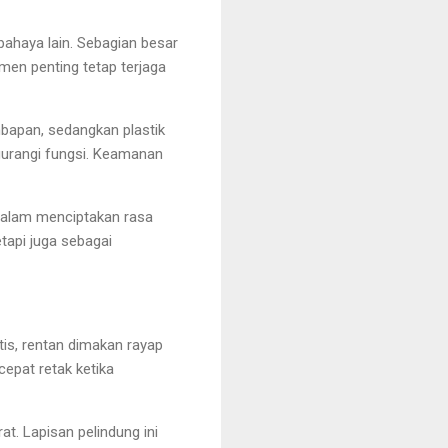
ahaya lain. Sebagian besar
men penting tetap terjaga
mbapan, sedangkan plastik
gurangi fungsi. Keamanan
dalam menciptakan rasa
tapi juga sebagai
tis, rentan dimakan rayap
cepat retak ketika
t. Lapisan pelindung ini