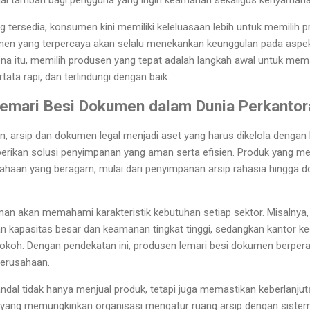
 tersedia, konsumen kini memiliki keleluasaan lebih untuk memilih 
en yang terpercaya akan selalu menekankan keunggulan pada aspek d
rena itu, memilih produsen yang tepat adalah langkah awal untuk me
ata rapi, dan terlindungi dengan baik.
emari Besi Dokumen dalam Dunia Perkantor
n, arsip dan dokumen legal menjadi aset yang harus dikelola dengan 
rikan solusi penyimpanan yang aman serta efisien. Produk yang m
haan yang beragam, mulai dari penyimpanan arsip rahasia hingga d
an akan memahami karakteristik kebutuhan setiap sektor. Misalnya
 kapasitas besar dan keamanan tingkat tinggi, sedangkan kantor ke
kokoh. Dengan pendekatan ini, produsen lemari besi dokumen berper
perusahaan.
andal tidak hanya menjual produk, tetapi juga memastikan keberlanj
 yang memungkinkan organisasi mengatur ruang arsip dengan sistema