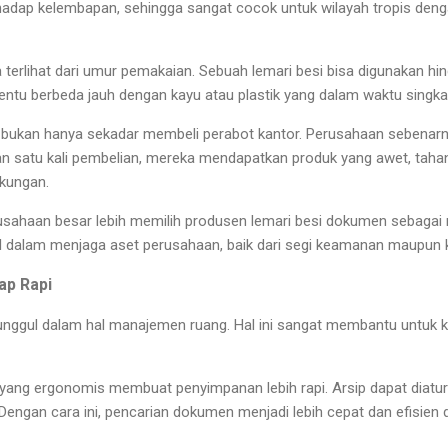
adap kelembapan, sehingga sangat cocok untuk wilayah tropis deng
 terlihat dari umur pemakaian. Sebuah lemari besi bisa digunakan h
 tentu berbeda jauh dengan kayu atau plastik yang dalam waktu sing
si bukan hanya sekadar membeli perabot kantor. Perusahaan seben
an satu kali pembelian, mereka mendapatkan produk yang awet, tahan
gkungan.
usahaan besar lebih memilih produsen lemari besi dokumen sebagai 
ul dalam menjaga aset perusahaan, baik dari segi keamanan maupun k
ap Rapi
unggul dalam hal manajemen ruang. Hal ini sangat membantu untuk 
 yang ergonomis membuat penyimpanan lebih rapi. Arsip dapat diatur
 Dengan cara ini, pencarian dokumen menjadi lebih cepat dan efisie