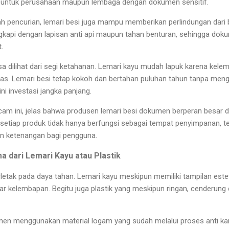
k untuk perusahaan maupun lembaga dengan dokumen sensitif.
 pencurian, lemari besi juga mampu memberikan perlindungan dari b
kapi dengan lapisan anti api maupun tahan benturan, sehingga doku
.
a dilihat dari segi ketahanan. Lemari kayu mudah lapuk karena kele
nas. Lemari besi tetap kokoh dan bertahan puluhan tahun tanpa men
ni investasi jangka panjang.
am ini, jelas bahwa produsen lemari besi dokumen berperan besar 
tiap produk tidak hanya berfungsi sebagai tempat penyimpanan, te
 ketenangan bagi pengguna.
a dari Lemari Kayu atau Plastik
rletak pada daya tahan. Lemari kayu meskipun memiliki tampilan este
par kelembapan. Begitu juga plastik yang meskipun ringan, cenderung 
en menggunakan material logam yang sudah melalui proses anti kara