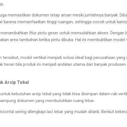
a.
 juga memastikan dokumen tetap aman meski jumlahnya banyak. Diba
at karena memanfaatkan tinggi ruangan, sehingga cocok untuk kanto
menambahkan fitur pintu geser untuk memudahkan akses. Dengan b
kan area tambahan ketika pintu dibuka. Hal ini membuktikan model ve
 tersebut, model vertikal menjadi solusi ideal bagi perusahaan ya
ak heran bila produk ini menjadi andalan utama dari banyak produsen
uk Arsip Tebal
untuk kebutuhan arsip tebal yang tidak bisa disimpan dalam rak verti
ampung dokumen yang membutuhkan ruang lebar..
rizontal sering dilengkapi laci lebar yang mudah ditarik. Berikut beb