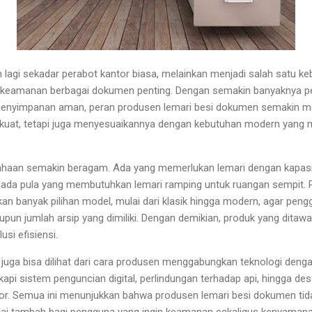
lagi sekadar perabot kantor biasa, melainkan menjadi salah satu k
 keamanan berbagai dokumen penting. Dengan semakin banyaknya pe
nyimpanan aman, peran produsen lemari besi dokumen semakin men
kuat, tetapi juga menyesuaikannya dengan kebutuhan modern yang m
usahaan semakin beragam. Ada yang memerlukan lemari dengan kapasi
ada pula yang membutuhkan lemari ramping untuk ruangan sempit. P
n banyak pilihan model, mulai dari klasik hingga modern, agar pen
pun jumlah arsip yang dimiliki. Dengan demikian, produk yang dita
si efisiensi.
 juga bisa dilihat dari cara produsen menggabungkan teknologi denga
kapi sistem penguncian digital, perlindungan terhadap api, hingga d
or. Semua ini menunjukkan bahwa produsen lemari besi dokumen tid
ilai tambah bagi pengguna yang ingin keamanan sekaligus kenyamana