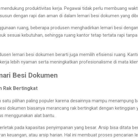
 mendukung produktivitas kerja. Pegawai tidak perlu membuang wakt
usun dengan rapi dan aman di dalam lemari besi dokumen yang dibua
unaan ruang, beberapa produsen menghadirkan lemari besi dengan 
puk sesuai kebutuhan, sehingga ruang kantor tetap tertata rapi tan
usen lemari besi dokumen berarti juga memilih efisiensi ruang. Kanto
rja lebih nyaman serta meningkatkan profesionalisme di mata klien
ari Besi Dokumen
n Rak Bertingkat
ah satu pilihan paling populer karena desainnya mampu menampung b
besi dokumen biasanya merancang rak bertingkat dengan ketinggian 
us menggunakan alat bantu.
erletak pada kapasitas penyimpanan yang besar. Arsip bisa ditata ber
ran keuangan, atau arsip harian. Hal ini membuat proses pencarian le