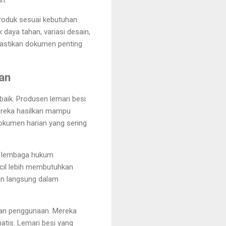
produk sesuai kebutuhan.
aya tahan, variasi desain,
mastikan dokumen penting
an
baik. Produsen lemari besi
ereka hasilkan mampu
okumen harian yang sering
, lembaga hukum
cil lebih membutuhkan
an langsung dalam
utan penggunaan. Mereka
tis. Lemari besi yang