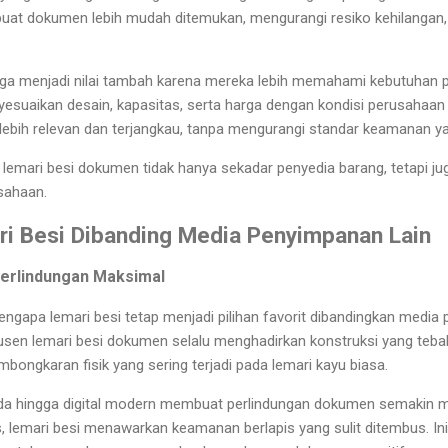
uat dokumen lebih mudah ditemukan, mengurangi resiko kehilangan,
uga menjadi nilai tambah karena mereka lebih memahami kebutuhan 
esuaikan desain, kapasitas, serta harga dengan kondisi perusahaan I
ebih relevan dan terjangkau, tanpa mengurangi standar keamanan ya
lemari besi dokumen tidak hanya sekadar penyedia barang, tetapi ju
sahaan.
i Besi Dibanding Media Penyimpanan Lain
Perlindungan Maksimal
ngapa lemari besi tetap menjadi pilihan favorit dibandingkan media 
sen lemari besi dokumen selalu menghadirkan konstruksi yang teba
gkaran fisik yang sering terjadi pada lemari kayu biasa.
ganda hingga digital modern membuat perlindungan dokumen semakin 
ipis, lemari besi menawarkan keamanan berlapis yang sulit ditembus. I