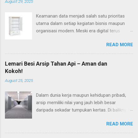
August 29, 2025
Keamanan data menjadi salah satu prioritas
utama dalam setiap kegiatan bisnis maupun
organisasi modern. Meski era digital terus
berkembang pesat, dokumen fisik tetap
READ MORE
memiliki peran yang penting. Banyak dokumen
sensitif, mulai dari kontrak, catatan keuangan,
hingga informasi personal, yang harus dikelola
Lemari Besi Arsip Tahan Api – Aman dan
secara aman. Di sinilah keamanan data dengan
Kokoh!
filing cabinet hadir sebagai solusi sederhana
August 25, 2025
namun efektif untuk menjaga kerahasiaan
dokumen. Lebih jauh, perabot ini menjadi bagian
Dalam dunia kerja maupun kehidupan pribadi,
integral dari sistem keamanan arsip
arsip memiliki nilai yang jauh lebih besar
perusahaan. Tidak sedikit organisasi yang
daripada sekadar tumpukan kertas. Di baliknya
masih mengandalkan cara manual ini karena
tersimpan data berharga, dokumen kontrak,
terbukti praktis sekaligus efisien. Perusahaan
READ MORE
hingga catatan penting yang bisa menentukan
besar hingga kantor kecil seringkali menghadapi
arah bisnis dan keputusan besar. Namun,
kendala terkait manajemen arsip. Dokumen