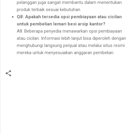
pelanggan juga sangat membantu dalam menentukan
produk terbaik sesuai kebutuhan.
Q8: Apakah tersedia opsi pembiayaan atau cicilan
untuk pembelian lemari besi arsip kantor?
A8: Beberapa penyedia menawarkan opsi pembiayaan
atau cicilan. Informasi lebih lanjut bisa diperoleh dengan
menghubungi langsung penjual atau melalui situs resmi
mereka untuk menyesuaikan anggaran pembelian.
C
o
m
m
e
n