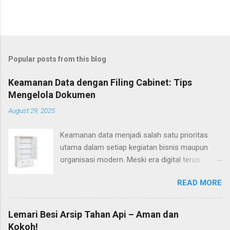
Popular posts from this blog
Keamanan Data dengan Filing Cabinet: Tips
Mengelola Dokumen
August 29, 2025
Keamanan data menjadi salah satu prioritas
utama dalam setiap kegiatan bisnis maupun
organisasi modern. Meski era digital terus
berkembang pesat, dokumen fisik tetap
READ MORE
memiliki peran yang penting. Banyak dokumen
sensitif, mulai dari kontrak, catatan keuangan,
hingga informasi personal, yang harus dikelola
Lemari Besi Arsip Tahan Api – Aman dan
secara aman. Di sinilah keamanan data dengan
Kokoh!