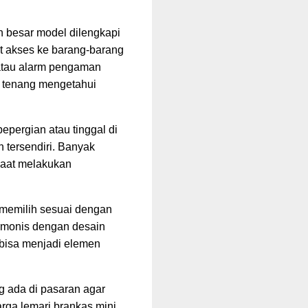
n besar model dilengkapi
at akses ke barang-barang
n atau alarm pengaman
sa tenang mengetahui
bepergian atau tinggal di
 tersendiri. Banyak
saat melakukan
 memilih sesuai dengan
armonis dengan desain
a bisa menjadi elemen
g ada di pasaran agar
rga lemari brankas mini