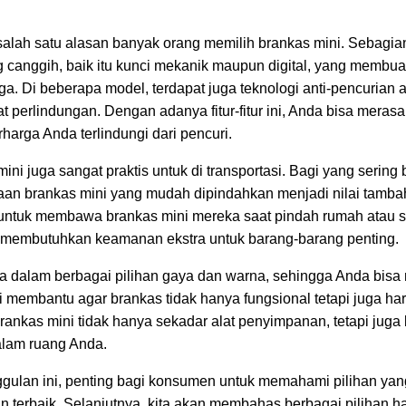
alah satu alasan banyak orang memilih brankas mini. Sebagia
 canggih, baik itu kunci mekanik maupun digital, yang membu
aga. Di beberapa model, terdapat juga teknologi anti-pencuria
t perlindungan. Dengan adanya fitur-fitur ini, Anda bisa mera
arga Anda terlindungi dari pencuri.
ini juga sangat praktis untuk di transportasi. Bagi yang sering 
an brankas mini yang mudah dipindahkan menjadi nilai tambah
untuk membawa brankas mini mereka saat pindah rumah atau 
 membutuhkan keamanan ekstra untuk barang-barang penting.
ia dalam berbagai pilihan gaya dan warna, sehingga Anda bisa
ni membantu agar brankas tidak hanya fungsional tetapi juga h
 brankas mini tidak hanya sekadar alat penyimpanan, tetapi jug
alam ruang Anda.
gulan ini, penting bagi konsumen untuk memahami pilihan yan
 terbaik. Selanjutnya, kita akan membahas berbagai pilihan ha