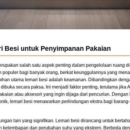
i Besi untuk Penyimpanan Pakaian
upakan salah satu aspek penting dalam pengelolaan ruang di 
han populer bagi banyak orang, berkat keunggulannya yang men
bihan utama lemari besi adalah keamanan. Dibandingkan denga
k dibuka secara paksa. Ini menjadi faktor penting, terutama jika
kaian atau aksesori yang ingin dijaga dari pencurian. Dengan 
onik, lemari besi menawarkan perlindungan ekstra bagi baran
ngan lain yang signifikan. Lemari besi dirancang untuk berta
an kelembapan dan perubahan suhu yang ekstrem. Berbeda den