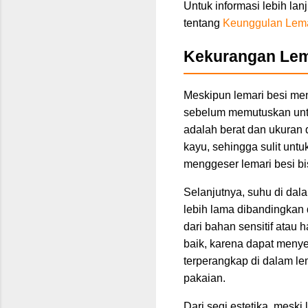
Untuk informasi lebih lan
tentang
Keunggulan Lema
Kekurangan Lem
Meskipun lemari besi me
sebelum memutuskan unt
adalah berat dan ukuran d
kayu, sehingga sulit untu
menggeser lemari besi bi
Selanjutnya, suhu di dal
lebih lama dibandingkan
dari bahan sensitif atau 
baik, karena dapat meny
terperangkap di dalam l
pakaian.
Dari segi estetika, meski