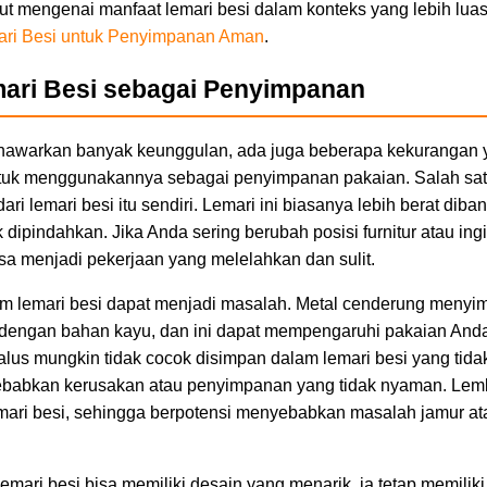
jut mengenai manfaat lemari besi dalam konteks yang lebih luas
ri Besi untuk Penyimpanan Aman
.
ari Besi sebagai Penyimpanan
nawarkan banyak keunggulan, ada juga beberapa kekurangan y
uk menggunakannya sebagai penyimpanan pakaian. Salah sa
ari lemari besi itu sendiri. Lemari ini biasanya lebih berat di
k dipindahkan. Jika Anda sering berubah posisi furnitur atau i
sa menjadi pekerjaan yang melelahkan dan sulit.
am lemari besi dapat menjadi masalah. Metal cenderung menyi
 dengan bahan kayu, dan ini dapat mempengaruhi pakaian Anda
halus mungkin tidak cocok disimpan dalam lemari besi yang tidak
ebabkan kerusakan atau penyimpanan yang tidak nyaman. Lem
emari besi, sehingga berpotensi menyebabkan masalah jamur at
 lemari besi bisa memiliki desain yang menarik, ia tetap memilik