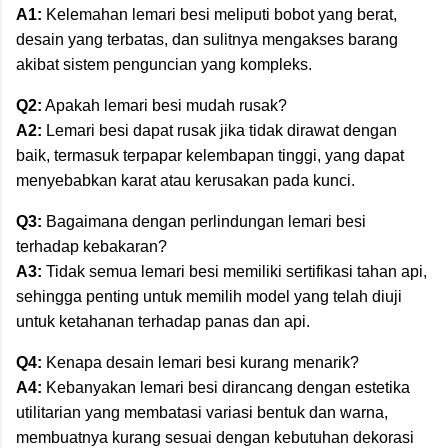
A1:
Kelemahan lemari besi meliputi bobot yang berat,
desain yang terbatas, dan sulitnya mengakses barang
akibat sistem penguncian yang kompleks.
Q2:
Apakah lemari besi mudah rusak?
A2:
Lemari besi dapat rusak jika tidak dirawat dengan
baik, termasuk terpapar kelembapan tinggi, yang dapat
menyebabkan karat atau kerusakan pada kunci.
Q3:
Bagaimana dengan perlindungan lemari besi
terhadap kebakaran?
A3:
Tidak semua lemari besi memiliki sertifikasi tahan api,
sehingga penting untuk memilih model yang telah diuji
untuk ketahanan terhadap panas dan api.
Q4:
Kenapa desain lemari besi kurang menarik?
A4:
Kebanyakan lemari besi dirancang dengan estetika
utilitarian yang membatasi variasi bentuk dan warna,
membuatnya kurang sesuai dengan kebutuhan dekorasi