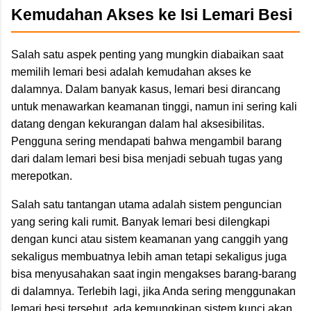
Kemudahan Akses ke Isi Lemari Besi
Salah satu aspek penting yang mungkin diabaikan saat
memilih lemari besi adalah kemudahan akses ke
dalamnya. Dalam banyak kasus, lemari besi dirancang
untuk menawarkan keamanan tinggi, namun ini sering kali
datang dengan kekurangan dalam hal aksesibilitas.
Pengguna sering mendapati bahwa mengambil barang
dari dalam lemari besi bisa menjadi sebuah tugas yang
merepotkan.
Salah satu tantangan utama adalah sistem penguncian
yang sering kali rumit. Banyak lemari besi dilengkapi
dengan kunci atau sistem keamanan yang canggih yang
sekaligus membuatnya lebih aman tetapi sekaligus juga
bisa menyusahakan saat ingin mengakses barang-barang
di dalamnya. Terlebih lagi, jika Anda sering menggunakan
lemari besi tersebut, ada kemungkinan sistem kunci akan