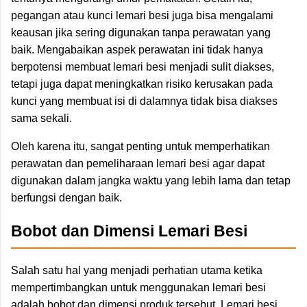
pegangan atau kunci lemari besi juga bisa mengalami
keausan jika sering digunakan tanpa perawatan yang
baik. Mengabaikan aspek perawatan ini tidak hanya
berpotensi membuat lemari besi menjadi sulit diakses,
tetapi juga dapat meningkatkan risiko kerusakan pada
kunci yang membuat isi di dalamnya tidak bisa diakses
sama sekali.
Oleh karena itu, sangat penting untuk memperhatikan
perawatan dan pemeliharaan lemari besi agar dapat
digunakan dalam jangka waktu yang lebih lama dan tetap
berfungsi dengan baik.
Bobot dan Dimensi Lemari Besi
Salah satu hal yang menjadi perhatian utama ketika
mempertimbangkan untuk menggunakan lemari besi
adalah bobot dan dimensi produk tersebut. Lemari besi