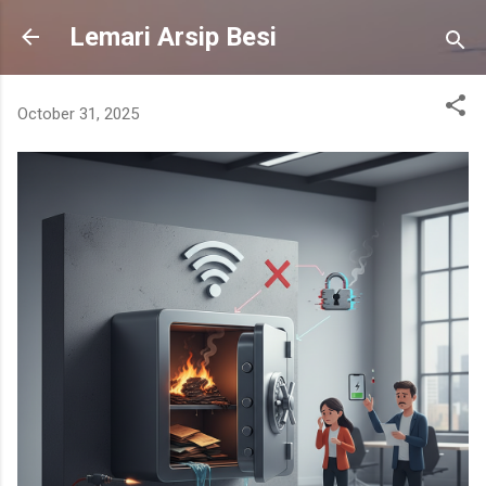
Skip to main content
Lemari Arsip Besi
October 31, 2025