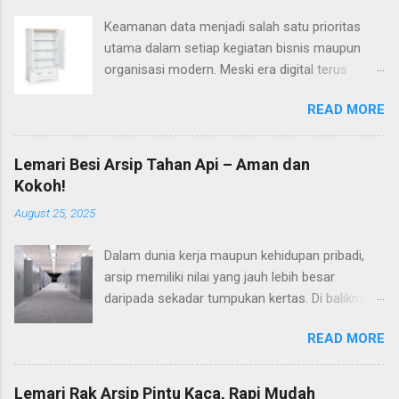
Keamanan data menjadi salah satu prioritas
utama dalam setiap kegiatan bisnis maupun
organisasi modern. Meski era digital terus
berkembang pesat, dokumen fisik tetap
READ MORE
memiliki peran yang penting. Banyak dokumen
sensitif, mulai dari kontrak, catatan keuangan,
hingga informasi personal, yang harus dikelola
Lemari Besi Arsip Tahan Api – Aman dan
secara aman. Di sinilah keamanan data dengan
Kokoh!
filing cabinet hadir sebagai solusi sederhana
August 25, 2025
namun efektif untuk menjaga kerahasiaan
dokumen. Lebih jauh, perabot ini menjadi bagian
Dalam dunia kerja maupun kehidupan pribadi,
integral dari sistem keamanan arsip
arsip memiliki nilai yang jauh lebih besar
perusahaan. Tidak sedikit organisasi yang
daripada sekadar tumpukan kertas. Di baliknya
masih mengandalkan cara manual ini karena
tersimpan data berharga, dokumen kontrak,
terbukti praktis sekaligus efisien. Perusahaan
READ MORE
hingga catatan penting yang bisa menentukan
besar hingga kantor kecil seringkali menghadapi
arah bisnis dan keputusan besar. Namun,
kendala terkait manajemen arsip. Dokumen
banyak orang sering meremehkan pentingnya
yang berantakan, hilang, atau rusak menjadi
Lemari Rak Arsip Pintu Kaca, Rapi Mudah