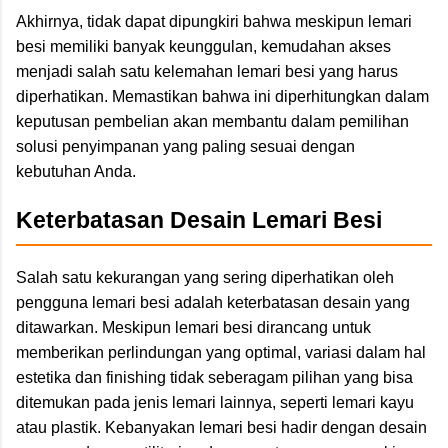
Akhirnya, tidak dapat dipungkiri bahwa meskipun lemari
besi memiliki banyak keunggulan, kemudahan akses
menjadi salah satu kelemahan lemari besi yang harus
diperhatikan. Memastikan bahwa ini diperhitungkan dalam
keputusan pembelian akan membantu dalam pemilihan
solusi penyimpanan yang paling sesuai dengan
kebutuhan Anda.
Keterbatasan Desain Lemari Besi
Salah satu kekurangan yang sering diperhatikan oleh
pengguna lemari besi adalah keterbatasan desain yang
ditawarkan. Meskipun lemari besi dirancang untuk
memberikan perlindungan yang optimal, variasi dalam hal
estetika dan finishing tidak seberagam pilihan yang bisa
ditemukan pada jenis lemari lainnya, seperti lemari kayu
atau plastik. Kebanyakan lemari besi hadir dengan desain