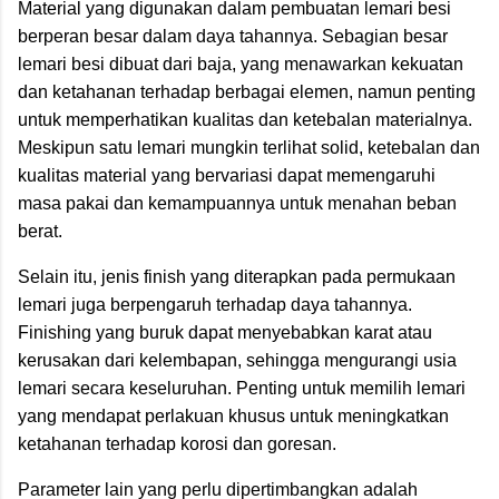
Material yang digunakan dalam pembuatan lemari besi
berperan besar dalam daya tahannya. Sebagian besar
lemari besi dibuat dari baja, yang menawarkan kekuatan
dan ketahanan terhadap berbagai elemen, namun penting
untuk memperhatikan kualitas dan ketebalan materialnya.
Meskipun satu lemari mungkin terlihat solid, ketebalan dan
kualitas material yang bervariasi dapat memengaruhi
masa pakai dan kemampuannya untuk menahan beban
berat.
Selain itu, jenis finish yang diterapkan pada permukaan
lemari juga berpengaruh terhadap daya tahannya.
Finishing yang buruk dapat menyebabkan karat atau
kerusakan dari kelembapan, sehingga mengurangi usia
lemari secara keseluruhan. Penting untuk memilih lemari
yang mendapat perlakuan khusus untuk meningkatkan
ketahanan terhadap korosi dan goresan.
Parameter lain yang perlu dipertimbangkan adalah